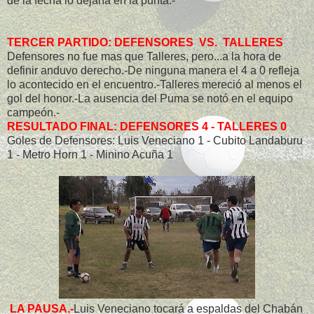
de la fecha lo dejaría en la punta.-
TERCER PARTIDO: DEFENSORES VS. TALLERES
Defensores no fue mas que Talleres, pero...a la hora de
definir anduvo derecho.-De ninguna manera el 4 a 0 refleja
lo acontecido en el encuentro.-Talleres mereció al menos el
gol del honor.-La ausencia del Puma se notó en el equipo
campeón.-
RESULTADO FINAL: DEFENSORES 4 - TALLERES 0
Goles de Defensores: Luis Veneciano 1 - Cubito Landaburu
1 - Metro Horn 1 - Minino Acuña 1
LA PAUSA.-
Luis Veneciano tocará a espaldas del Chabán