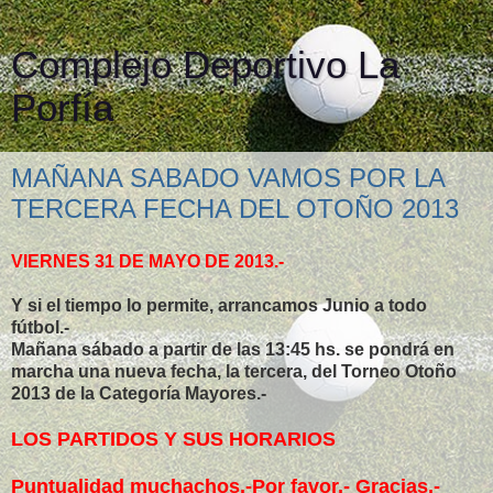
Complejo Deportivo La
Porfía
MAÑANA SABADO VAMOS POR LA
TERCERA FECHA DEL OTOÑO 2013
VIERNES 31 DE MAYO DE 2013.-
Y si el tiempo lo permite, arrancamos Junio a todo
fútbol.-
Mañana sábado a partir de las 13:45 hs. se pondrá en
marcha una nueva fecha, la tercera, del Torneo Otoño
2013 de la Categoría Mayores.-
LOS PARTIDOS Y SUS HORARIOS
Puntualidad muchachos.-Por favor.- Gracias.-