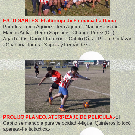
ESTUDIANTES.-El albirrojo de Farmacia La Gama.-
Parados: Terito Aguirre - Tero Aguirre - Nachi Sapsone -
Marcos Antía - Negro Sapsone - Chango Pérez (DT) -
Agachados: Daniel Talamoni - Cabito Díaz - Pícaro Cortázar
- Guadaña Torres - Sapucay Fernández -
PROLIJO PLANEO, ATERRIZAJE DE PELICULA.-
El
Cabito se mandó a pura velocidad.-Miguel Quinteros lo tocó
apenas.-Falta táctica.-