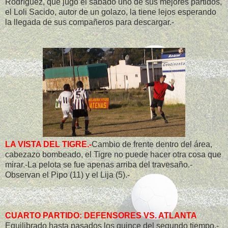
Rodríguez, que jugó el sábado uno de sus mejores partidos,
el Loli Sacido, autor de un golazo, la tiene lejos esperando
la llegada de sus compañeros para descargar.-
LA VISTA DEL TIGRE.-
Cambio de frente dentro del área,
cabezazo bombeado, el Tigre no puede hacer otra cosa que
mirar.-La pelota se fue apenas arriba del travesaño.-
Observan el Pipo (11) y el Lija (5).-
CUARTO PARTIDO: DEFENSORES VS. ATLANTA
Equilibrado hasta pasados los quince del segundo tiempo.-