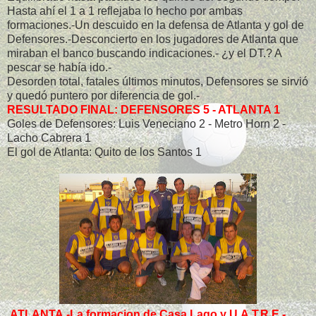
Hasta ahí el 1 a 1 reflejaba lo hecho por ambas
formaciones.-Un descuido en la defensa de Atlanta y gol de
Defensores.-Desconcierto en los jugadores de Atlanta que
miraban el banco buscando indicaciones.- ¿y el DT.? A
pescar se había ido.-
Desorden total, fatales últimos minutos, Defensores se sirvió
y quedó puntero por diferencia de gol.-
RESULTADO FINAL: DEFENSORES 5 - ATLANTA 1
Goles de Defensores: Luis Veneciano 2 - Metro Horn 2 -
Lacho Cabrera 1
El gol de Atlanta: Quito de los Santos 1
ATLANTA.-La formacion de Casa Lago y U.A.T.R.E.-