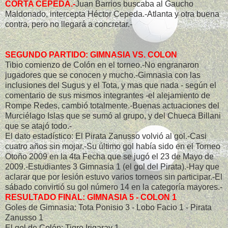
CORTA CEPEDA.-
Juan Barrios buscaba al Gaucho
Maldonado, intercepta Héctor Cepeda.-Atlanta y otra buena
contra, pero no llegará a concretar.-
SEGUNDO PARTIDO: GIMNASIA VS. COLON
Tibio comienzo de Colón en el torneo.-No engranaron
jugadores que se conocen y mucho.-Gimnasia con las
inclusiones del Sugus y el Tota, y mas que nada - según el
comentario de sus mismos integrantes -el alejamiento de
Rompe Redes, cambió totalmente.-Buenas actuaciones del
Murciélago Islas que se sumó al grupo, y del Chueca Billani
que se atajó todo.-
El dato estadístico: El Pirata Zanusso volvió al gol.-Casi
cuatro años sin mojar.-Su último gol había sido en el Torneo
Otoño 2009 en la 4ta Fecha que se jugó el 23 de Mayo de
2009.-Estudiantes 3 Gimnasia 1 (el gol del Pirata).-Hay que
aclarar que por lesión estuvo varios torneos sin participar.-El
sábado convirtió su gol número 14 en la categoría mayores.-
RESULTADO FINAL: GIMNASIA 5 - COLON 1
Goles de Gimnasia: Tota Ponisio 3 - Lobo Facio 1 - Pirata
Zanusso 1
El gol de Colón: Tigre Irigaray 1