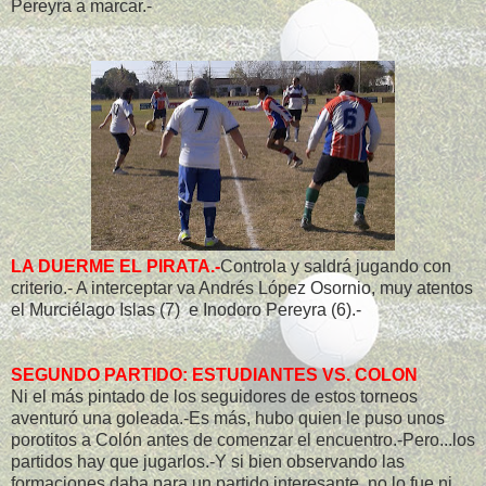
Pereyra a marcar.-
LA DUERME EL PIRATA.-
Controla y saldrá jugando con
criterio.- A interceptar va Andrés López Osornio, muy atentos
el Murciélago Islas (7) e Inodoro Pereyra (6).-
SEGUNDO PARTIDO: ESTUDIANTES VS. COLON
Ni el más pintado de los seguidores de estos torneos
aventuró una goleada.-Es más, hubo quien le puso unos
porotitos a Colón antes de comenzar el encuentro.-Pero...los
partidos hay que jugarlos.-Y si bien observando las
formaciones daba para un partido interesante, no lo fue ni