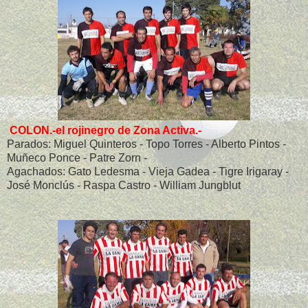
COLON.-el rojinegro de Zona Activa.-
Parados: Miguel Quinteros - Topo Torres - Alberto Pintos -
Muñeco Ponce - Patre Zorn -
Agachados: Gato Ledesma - Vieja Gadea - Tigre Irigaray -
José Monclús - Raspa Castro - William Jungblut