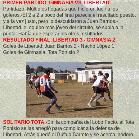
PRIMER PARTIDO: GIMNASIA VS. LIBERTAD
Partidazo.-Múltiples llegadas que hicieron lucir a los
goleros.-El 2 a 2 a poco del final parecía el resultado puesto,
y a la vez justo, pero lo descuidaron a Juan Barrios.-
Libertad, el equipo más jóven del circuito, se subía a la
punta.-Había que esperar los otros resultados.-
RESULTADO FINAL: LIBERTAD 3 - GIMNASIA 2
Goles de Libertad: Juan Barrios 2 - Nacho López 1
Goles de Gimnasia: Tota Ponisio 2
SOLITARIO TOTA.-
Sin la compañia del Lobo Facio, el Tota
Ponisio se las arregló para complicar a la defensa de
Libertad.-Atrás quedó el Búfalo Barreto y se acerca Inodoro