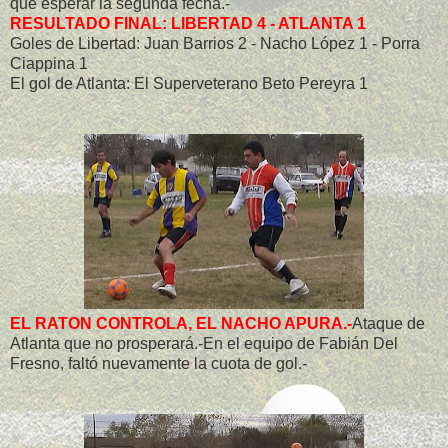
que esperar la segunda fecha.-
RESULTADO FINAL: LIBERTAD 4 - ATLANTA 1
Goles de Libertad: Juan Barrios 2 - Nacho López 1 - Porra
Ciappina 1
El gol de Atlanta: El Superveterano Beto Pereyra 1
EL RATON CONTROLA, EL NACHO APURA.-
Ataque de
Atlanta que no prosperará.-En el equipo de Fabián Del
Fresno, faltó nuevamente la cuota de gol.-