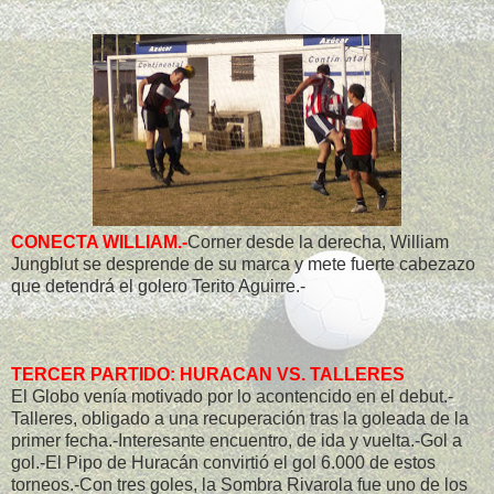
CONECTA WILLIAM.-
Corner desde la derecha, William
Jungblut se desprende de su marca y mete fuerte cabezazo
que detendrá el golero Terito Aguirre.-
TERCER PARTIDO: HURACAN VS. TALLERES
El Globo venía motivado por lo acontencido en el debut.-
Talleres, obligado a una recuperación tras la goleada de la
primer fecha.-Interesante encuentro, de ida y vuelta.-Gol a
gol.-El Pipo de Huracán convirtió el gol 6.000 de estos
torneos.-Con tres goles, la Sombra Rivarola fue uno de los