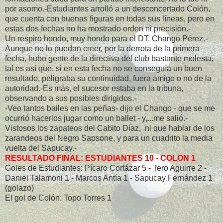
por asomo.-Estudiantes arrolló a un desconcertado Colón,
que cuenta con buenas figuras en todas sus líneas, pero en
estas dos fechas no ha mostrado orden ni precisión.-
Un respiro hondo, muy hondo para el DT. Chango Pérez.-
Aunque no lo puedan creer, por la derrota de la primera
fecha, hubo gente de la directiva del club bastante molesta,
tal es así que, si en esta fecha no se conseguía un buen
resultado, peligraba su continuidad, fuera amigo o no de la
autoridad.-Es más, el sucesor estaba en la tribuna,
observando a sus posibles dirigidos.-
-Veo tantos bailes en las peñas- dijo el Chango - que se me
ocurrió hacerlos jugar como un ballet - y,...me salió.-
Vistosos los zapateos del Cabito Díaz, ni que hablar de los
zarandeos del Negro Sapsone, y para un cuadrito la media
vuelta del Sapucay.-
RESULTADO FINAL: ESTUDIANTES 10 - COLON 1
Goles de Estudiantes: Pícaro Cortázar 5 - Tero Aguirre 2 -
Daniel Talamoni 1 - Marcos Antía 1 - Sapucay Fernández 1
(golazo)
El gol de Colón: Topo Torres 1