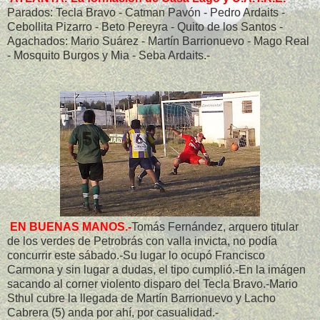
Parados: Tecla Bravo - Catman Pavón - Pedro Ardaits -
Cebollita Pizarro - Beto Pereyra - Quito de los Santos -
Agachados: Mario Suárez - Martín Barrionuevo - Mago Real
- Mosquito Burgos y Mia - Seba Ardaits.-
EN BUENAS MANOS.-
Tomás Fernández, arquero titular
de los verdes de Petrobrás con valla invicta, no podía
concurrir este sábado.-Su lugar lo ocupó Francisco
Carmona y sin lugar a dudas, el tipo cumplió.-En la imágen
sacando al corner violento disparo del Tecla Bravo.-Mario
Sthul cubre la llegada de Martín Barrionuevo y Lacho
Cabrera (5) anda por ahí, por casualidad.-