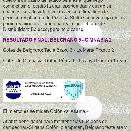
quedó a un pasito del título.-Gimnasia, que llegó
completísimo, perdió la gran oportunidad y quedó sin
chances, sus desinteligencias en su última línea le
permitieron al pirata de Pizzería Shittó sacar ventaja un los
primeros minutos.-Hubo una reacción del lobo de
Distribuidora Baiocco, pero no alcanzó.-
RESULTADO FINAL: BELGRANO 5 - GIMNASIA 2
Goles de Belgrano: Tecla Bravo 3 - La Marta Franco 2
Goles de Gimnasia: Ratón Pérez 1 - La Joya Ponisio 1 (e/c)
El miércoles se miden Colón vs. Atlanta.-
Atlanta debe ganar para mantener las ilusiones de
campeonar.-Si gana Colón, o empatan, Belgrano festejará y