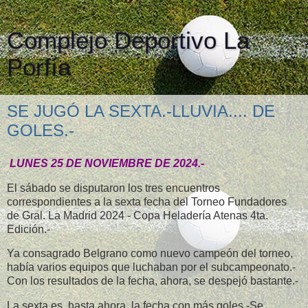
Complejo Deportivo La
Porfía
SE JUGÓ LA SEXTA.-LLUVIA.... DE
GOLES.-
LUNES 25 DE NOVIEMBRE DE 2024.-
El sábado se disputaron los tres encuentros
correspondientes a la sexta fecha del Torneo Fundadores
de Gral. La Madrid 2024 - Copa Heladería Atenas 4ta.
Edición.-
Ya consagrado Belgrano como nuevo campeón del torneo,
había varios equipos que luchaban por el subcampeonato.-
Con los resultados de la fecha, ahora, se despejó bastante.-
La sexta es, hasta ahora, la fecha con más goles.-Se