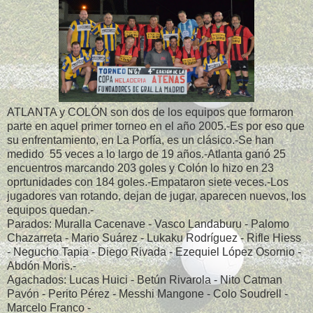
ATLANTA y COLÓN son dos de los equipos que formaron
parte en aquel primer torneo en el año 2005.-Es por eso que
su enfrentamiento, en La Porfía, es un clásico.-Se han
medido 55 veces a lo largo de 19 años.-Atlanta ganó 25
encuentros marcando 203 goles y Colón lo hizo en 23
oprtunidades con 184 goles.-Empataron siete veces.-Los
jugadores van rotando, dejan de jugar, aparecen nuevos, los
equipos quedan.-
Parados: Muralla Cacenave - Vasco Landaburu - Palomo
Chazarreta - Mario Suárez - Lukaku Rodríguez - Rifle Hiess
- Negucho Tapia - Diego Rivada - Ezequiel López Osornio -
Abdón Moris.-
Agachados: Lucas Huici - Betún Rivarola - Nito Catman
Pavón - Perito Pérez - Messhi Mangone - Colo Soudrell -
Marcelo Franco -