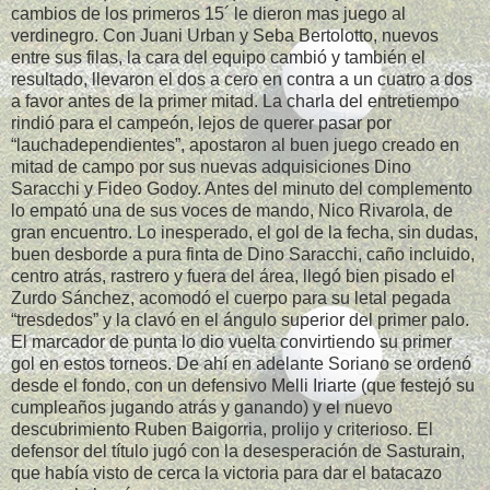
cambios de los primeros 15´ le dieron mas juego al
verdinegro. Con Juani Urban y Seba Bertolotto, nuevos
entre sus filas, la cara del equipo cambió y también el
resultado, llevaron el dos a cero en contra a un cuatro a dos
a favor antes de la primer mitad. La charla del entretiempo
rindió para el campeón, lejos de querer pasar por
“lauchadependientes”, apostaron al buen juego creado en
mitad de campo por sus nuevas adquisiciones Dino
Saracchi y Fideo Godoy. Antes del minuto del complemento
lo empató una de sus voces de mando, Nico Rivarola, de
gran encuentro. Lo inesperado, el gol de la fecha, sin dudas,
buen desborde a pura finta de Dino Saracchi, caño incluido,
centro atrás, rastrero y fuera del área, llegó bien pisado el
Zurdo Sánchez, acomodó el cuerpo para su letal pegada
“tresdedos” y la clavó en el ángulo superior del primer palo.
El marcador de punta lo dio vuelta convirtiendo su primer
gol en estos torneos. De ahí en adelante Soriano se ordenó
desde el fondo, con un defensivo Melli Iriarte (que festejó su
cumpleaños jugando atrás y ganando) y el nuevo
descubrimiento Ruben Baigorria, prolijo y criterioso. El
defensor del título jugó con la desesperación de Sasturain,
que había visto de cerca la victoria para dar el batacazo