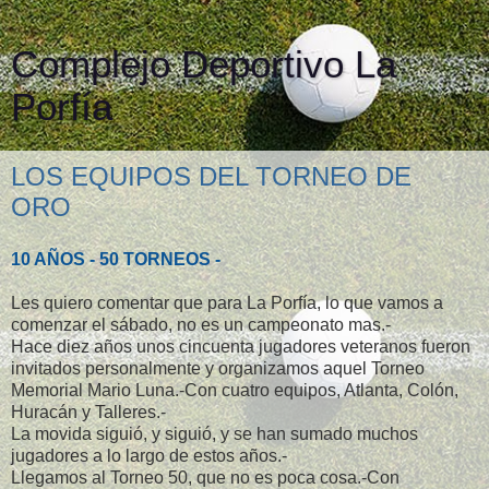
Complejo Deportivo La
Porfía
LOS EQUIPOS DEL TORNEO DE
ORO
10 AÑOS - 50 TORNEOS -
Les quiero comentar que para La Porfía, lo que vamos a
comenzar el sábado, no es un campeonato mas.-
Hace diez años unos cincuenta jugadores veteranos fueron
invitados personalmente y organizamos aquel Torneo
Memorial Mario Luna.-Con cuatro equipos, Atlanta, Colón,
Huracán y Talleres.-
La movida siguió, y siguió, y se han sumado muchos
jugadores a lo largo de estos años.-
Llegamos al Torneo 50, que no es poca cosa.-Con