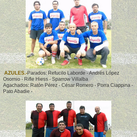
AZULES.-
Parados: Refucilo Laborde - Andrés López
Osornio - Rifle Hiess - Sparrow Villalba
Agachados: Ratón Pérez - César Romero - Porra Ciappina -
Pato Abadie -