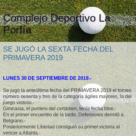
Complejo Deportivo La
Porfía
SE JUGÓ LA SEXTA FECHA DEL
PRIMAVERA 2019
LUNES 30 DE SEPTIEMBRE DE 2019.-
Se jugó la anteúltima fecha del PRIMAVERA 2019 el torneo
número sesenta y tres de la categoría ágiles mayores, la del
juego vistoso.-
Gimnasia, el puntero del certámen, tenía fecha libre.-
En el primer encuentro de la tarde, Defensores derrotó a
Belgrano.-
Posteriormente Libertad consiguió su primer victoria al
vencer a Atlanta.-