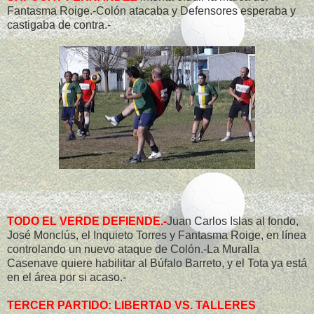
Fantasma Roige.-Colón atacaba y Defensores esperaba y
castigaba de contra.-
TODO EL VERDE DEFIENDE.-
Juan Carlos Islas al fondo,
José Monclús, el Inquieto Torres y Fantasma Roige, en línea
controlando un nuevo ataque de Colón.-La Muralla
Casenave quiere habilitar al Búfalo Barreto, y el Tota ya está
en el área por si acaso.-
TERCER PARTIDO: LIBERTAD VS. TALLERES