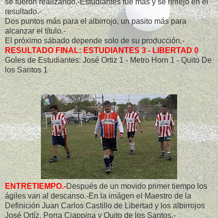
se fueron realizando.-Estudiantes fué más y se reflejó en el
resultado.-
Dos puntos más para el albirrojo, un pasito más para
alcanzar el título.-
El próximo sábado depende solo de su producción.-
RESULTADO FINAL: ESTUDIANTES 3 - LIBERTAD 0
Goles de Estudiantes: José Ortiz 1 - Metro Horn 1 - Quito De
los Santos 1
ENTRETIEMPO.-
Después de un movido primer tiempo los
ágiles van al descanso.-En la imágen el Maestro de la
Definición Juan Carlos Castillo de Libertad y los albirrojos
José Ortíz, Porra Ciappina y Quito de los Santos.-