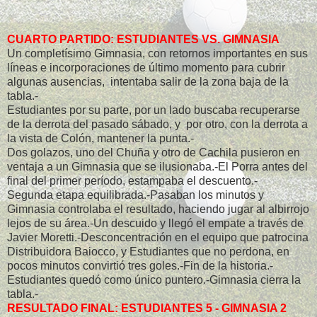
CUARTO PARTIDO: ESTUDIANTES VS. GIMNASIA
Un completísimo Gimnasia, con retornos importantes en sus
líneas e incorporaciones de último momento para cubrir
algunas ausencias, intentaba salir de la zona baja de la
tabla.-
Estudiantes por su parte, por un lado buscaba recuperarse
de la derrota del pasado sábado, y por otro, con la derrota a
la vista de Colón, mantener la punta.-
Dos golazos, uno del Chuña y otro de Cachila pusieron en
ventaja a un Gimnasia que se ilusionaba.-El Porra antes del
final del primer período, estampaba el descuento.-
Segunda etapa equilibrada.-Pasaban los minutos y
Gimnasia controlaba el resultado, haciendo jugar al albirrojo
lejos de su área.-Un descuido y llegó el empate a través de
Javier Moretti.-Desconcentración en el equipo que patrocina
Distribuidora Baiocco, y Estudiantes que no perdona, en
pocos minutos convirtió tres goles.-Fin de la historia.-
Estudiantes quedó como único puntero.-Gimnasia cierra la
tabla.-
RESULTADO FINAL: ESTUDIANTES 5 - GIMNASIA 2