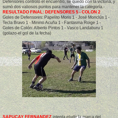
Defensores controló el encuentro, se quedó con la victoria, y
sumó dos valiosos puntos para mantener la categoría.-
RESULTADO FINAL: DEFENSORES 5 - COLON 2
Goles de Defensores: Papelito Moris 1 - José Monclús 1 -
Tecla Bravo 1 - Minino Acuña 1 - Fantasma Roige 1 -
Goles de Colón: Alberto Pintos 1 - Vasco Landaburu 1
(golazo-el gol de la fecha)
SAPUCAY FERNANDEZ
intenta eludir la marca del