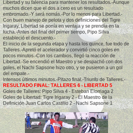
Libertad y su falencia para mantener los resultados.-Aunque
muchos dicen que el dos a cero es un resultado
embromado.-Y será nomás.-Por lo menos para Libertad.-
Con buen manejo de pelota y dos definiciones del Tigre
Irigaray, Libertad se ponía en ventaja y se prendía en la
lucha.-Antes del final del primer tiempo, Pipo Silva
estableció el descuento.-
El inicio de la segunda etapa y hasta los quince, fue todo de
Talleres.-Apretó el acelerador y convirtió cinco goles en
pocos minutos.-Con los cambios, llegó la reacción de
Libertad.-Se encendió el Maestro y se despachó con dos
goles, el Nachi Sapsone hizo otro, y se pusieron a un gol
del empate.-
Intensos últimos minutos.-Pitazo final.-Triunfo de Talleres.-
RESULTADO FINAL: TALLERES 6 - LIBERTAD 5
Goles de Talleres: Pipo Silva 4 - Esteban Elorriaga 2
Goles de Libertad: Tigre Irigaray 2 - El Maestro de la
Definición Juan Carlos Castillo 2 - Nachi Sapsone 1