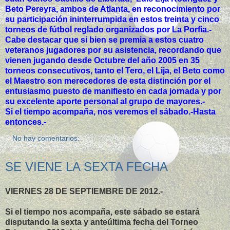
Beto Pereyra, ambos de Atlanta, en reconocimiento por
su participación ininterrumpida en estos treinta y cinco
torneos de fútbol reglado organizados por La Porfía.-
Cabe destacar que si bien se premia a estos cuatro
veteranos jugadores por su asistencia, recordando que
vienen jugando desde Octubre del año 2005 en 35
torneos consecutivos, tanto el Tero, el Lija, el Beto como
el Maestro son merecedores de esta distinción por el
entusiasmo puesto de manifiesto en cada jornada y por
su excelente aporte personal al grupo de mayores.-
Si el tiempo acompaña, nos veremos el sábado.-Hasta
entonces.-
No hay comentarios:
SE VIENE LA SEXTA FECHA
VIERNES 28 DE SEPTIEMBRE DE 2012.-
Si el tiempo nos acompaña, este sábado se estará
disputando la sexta y anteúltima fecha del Torneo