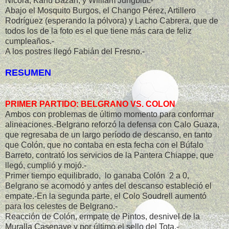
Nicora, Kanú Bazán, y William Jungblut.-
Abajo el Mosquito Burgos, el Chango Pérez, Artillero
Rodríguez (esperando la pólvora) y Lacho Cabrera, que de
todos los de la foto es el que tiene más cara de feliz
cumpleaños.-
A los postres llegó Fabián del Fresno.-
RESUMEN
PRIMER PARTIDO: BELGRANO VS. COLON
Ambos con problemas de último momento para conformar
alineaciones.-Belgrano reforzó la defensa con Calo Guaza,
que regresaba de un largo período de descanso, en tanto
que Colón, que no contaba en esta fecha con el Búfalo
Barreto, contrató los servicios de la Pantera Chiappe, que
llegó, cumplió y mojó.-
Primer tiempo equilibrado, lo ganaba Colón 2 a 0,
Belgrano se acomodó y antes del descanso estableció el
empate.-En la segunda parte, el Colo Soudrell aumentó
para los celestes de Belgrano.-
Reacción de Colón, ermpate de Pintos, desnivel de la
Muralla Casenave y por último el sello del Tota.-