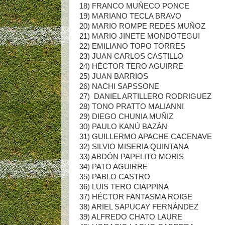
18) FRANCO MUÑECO PONCE 
19) MARIANO TECLA BRAVO 
20) MARIO ROMPE REDES MUÑOZ
21) MARIO JINETE MONDOTEGUI
22) EMILIANO TOPO TORRES
23) JUAN CARLOS CASTILLO 
24) HÉCTOR TERO AGUIRRE 
25) JUAN BARRIOS 1
26) NACHI SAPSSONE 
27) DANIEL ARTILLERO RODRIGUE
28) TONO PRATTO MALIANNI
29) DIEGO CHUNIA MUÑIZ
30) PAULO KANÚ BAZÁN 
31) GUILLERMO APACHE CACENAV
32) SILVIO MISERIA QUINTAN
33) ABDÓN PAPELITO MORIS
34) PATO AGUIRRE 7
35) PABLO CASTRO 7
36) LUIS TERO CIAPPINA
37) HÉCTOR FANTASMA ROIG
38) ARIEL SAPUCAY FERNÁNDE
39) ALFREDO CHATO LAURE