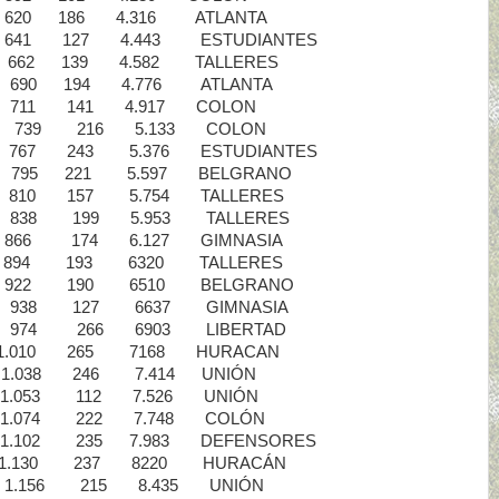
 620 186 4.316 ATLANTA
41 127 4.443 ESTUDIANTES
 662 139 4.582 TALLERES
 690 194 4.776 ATLANTA
 711 141 4.917 COLON
- 739 216 5.133 COLON
 767 243 5.376 ESTUDIANTES
 795 221 5.597 BELGRANO
10 157 5.754 TALLERES
838 199 5.953 TALLERES
6 174 6.127 GIMNASIA
 894 193 6320 TALLERES
 - 922 190 6510 BELGRANO
 - 938 127 6637 GIMNASIA
974 266 6903 LIBERTAD
 - 1.010 265 7168 HURACAN
.038 246 7.414 UNIÓN
053 112 7.526 UNIÓN
074 222 7.748 COLÓN
102 235 7.983 DEFENSORES
.130 237 8220 HURACÁN
156 215 8.435 UNIÓN