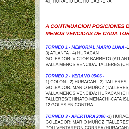
40) HORACIO LACHO CABRER
A CONTINUACION POSICIONES 
MENOS VENCIDAS DE CADA TO
TORNEO 1 - MEMORIAL MARIO LUNA -
1
3) ATLANTA - 4) HURACAN
GOLEADOR: VICTOR BARRETO (ATLANT
VALLA MENOS VENCIDA: TALLERES (C
TORNEO 2 - VERANO 05/06 -
1) COLON - 2) HURACAN - 3) TALLERES -
GOLEADOR: MARIO MUÑOZ (TALLERES)
VALLA MENOS VENCIDA: HURACAN (C
TALLERES(CHINATO-MENACHI-CATA ISL
12 GOLES EN CONTRA
TORNEO 3 - APERTURA 2006 -
1) HURACA
GOLEADOR: MARIO MUÑOZ (TALLERES
POLI VENTARRON CORREA (HURACAN) 