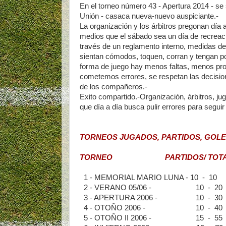
En el torneo número 43 - Apertura 2014 - s
Unión - casaca nueva-nuevo auspiciante.-
La organización y los árbitros pregonan día a
medios que el sábado sea un día de recreac
través de un reglamento interno, medidas de
sientan cómodos, toquen, corran y tengan 
forma de juego hay menos faltas, menos pr
cometemos errores, se respetan las decisione
de los compañeros.-
Exito compartido.-Organización, árbitros, ju
que día a día busca pulir errores para segui
TORNEOS JUGADOS, PARTIDOS, GOLE
TORNEO PARTIDOS/ TOTAL
1 - MEMORIAL MARIO LUNA - 
2 - VERANO 05/06 - 10 
3 - APERTURA 2006 - 10 
4 - OTOÑO 2006 - 10 - 
5 - OTOÑO II 2006 - 15 -