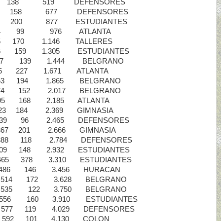
 70 138 519 DEFENSORES
- 91 158 677 DEFENSORES
119 200 877 ESTUDIANTES
 134 99 976 ATLANTA
5 170 1.146 TALLERES
176 159 1.305 ESTUDIANTES
1 - 197 139 1.444 BELGRANO
225 227 1.671 ATLANTA
253 194 1.865 BELGRANO
74 152 2.017 BELGRANO
295 168 2.185 ATLANTA
323 184 2.369 GIMNASIA
 339 96 2.465 DEFENSORES
367 201 2.666 GIMNASIA
88 118 2.784 DEFENSORES
409 148 2.932 ESTUDIANTES
465 378 3.310 ESTUDIANTES
486 146 3.456 HURACAN
 514 172 3.628 BELGRANO
535 122 3.750 BELGRANO
 556 160 3.910 ESTUDIANTES
 577 119 4.029 DEFENSORES
592 101 4.130 COLON