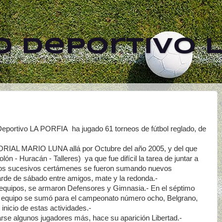
 Deportivo L
eportivo LA PORFIA ha jugado 61 torneos de fútbol reglado, de
IAL MARIO LUNA allá por Octubre del año 2005, y del que
lón - Huracán - Talleres) ya que fue difícil la tarea de juntar a
 los sucesivos certámenes se fueron sumando nuevos
arde de sábado entre amigos, mate y la redonda.-
 equipos, se armaron Defensores y Gimnasia.- En el séptimo
vo equipo se sumó para el campeonato número ocho, Belgrano,
inicio de estas actividades.-
arse algunos jugadores más, hace su aparición Libertad.-