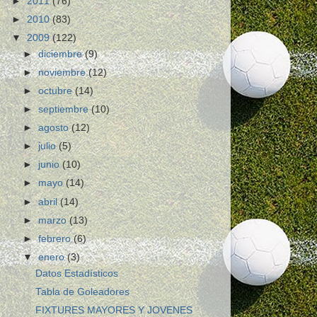
►
2011
(76)
►
2010
(83)
▼
2009
(122)
►
diciembre
(9)
►
noviembre
(12)
►
octubre
(14)
►
septiembre
(10)
►
agosto
(12)
►
julio
(5)
►
junio
(10)
►
mayo
(14)
►
abril
(14)
►
marzo
(13)
►
febrero
(6)
▼
enero
(3)
Datos Estadísticos
Tabla de Goleadores
FIXTURES MAYORES Y JOVENES