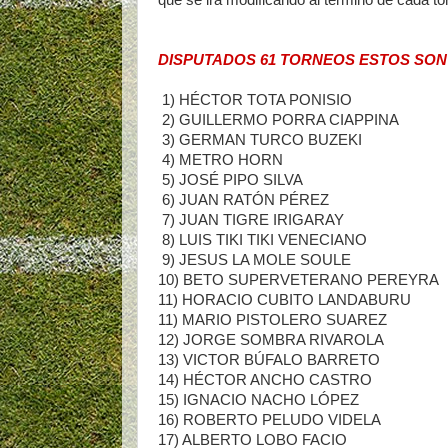
que se irá modificando al término de cada t
DISPUTADOS 61 TORNEOS ESTOS SON 
1) HÉCTOR TOTA PONISIO 
2) GUILLERMO PORRA CIAPPINA
3) GERMAN TURCO BUZEKI 
4) METRO HORN 27
5) JOSÉ PIPO SILVA 2
6) JUAN RATÓN PÉREZ 2
7) JUAN TIGRE IRIGARAY 
8) LUIS TIKI TIKI VENECIANO
9) JESUS LA MOLE SOULE 
10) BETO SUPERVETERANO PEREY
11) HORACIO CUBITO LANDABURU
11) MARIO PISTOLERO SUAREZ
12) JORGE SOMBRA RIVAROLA
13) VICTOR BÚFALO BARRETO
14) HÉCTOR ANCHO CASTRO 
15) IGNACIO NACHO LÓPEZ 
16) ROBERTO PELUDO VIDELA
17) ALBERTO LOBO FACIO 