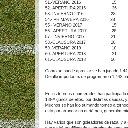
51.-VERANO 2016 15 1.1
52.-APERTURA 2016 36 1.
53.-INVIERNO 2016 28 1.
54.- PRIMAVERA 2016 28 1
55 - VERANO 2017 15 1.2
56 - APERTURA 2017 28 1
57 - INVIERNO 2017 21 1.
58.-CLAUSURA 2017 28 1.
59.-VERANO 2018 10 1.3
60.-APERTURA 2018 21 1.3
61.-CLAUSURA 2018 56 1.4
Como se puede apreciar se han jugado 1.442 
Detalle importante: se programaron 1.442 par
En los torneos enumerados han participado m
18)-Algunos de ellos, por distintas causas, 
Muchos se han ido sumando torneo a torneo
está por arrancar un certámen, generalmente
Hay varios que son goleadores de raza, y a 