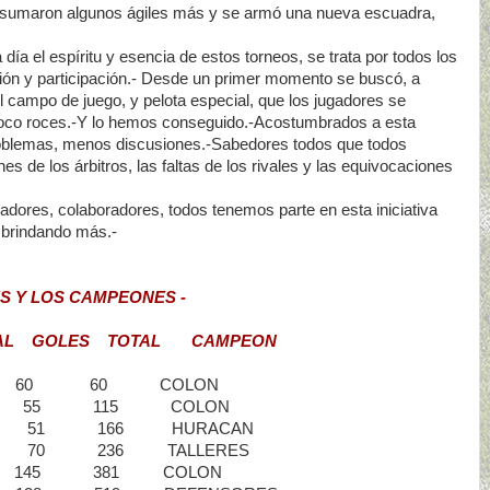
e sumaron algunos ágiles más y se armó una nueva escuadra,
 día el espíritu y esencia de estos torneos, se trata por todos los
ión y participación.- Desde un primer momento se buscó, a
l campo de juego, y pelota especial, que los jugadores se
poco roces.-Y lo hemos conseguido.-Acostumbrados a esta
oblemas, menos discusiones.-Sabedores todos que todos
s de los árbitros, las faltas de los rivales y las equivocaciones
gadores, colaboradores, todos tenemos parte en esta iniciativa
r brindando más.-
S Y LOS CAMPEONES -
 GOLES TOTAL CAMPEON
10 - 10 60 60 COLON
- 20 55 115 COLON
- 30 51 166 HURACAN
40 70 236 TALLERES
 55 145 381 COLON