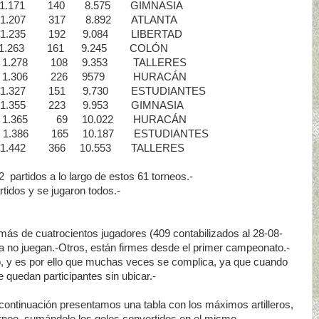
71 140 8.575 GIMNASIA
207 317 8.892 ATLANTA
235 192 9.084 LIBERTAD
.263 161 9.245 COLÓN
78 108 9.353 TALLERES
.306 226 9579 HURACÁN
327 151 9.730 ESTUDIANTES
355 223 9.953 GIMNASIA
65 69 10.022 HURACÁN
86 165 10.187 ESTUDIANTES
42 366 10.553 TALLERES
partidos a lo largo de estos 61 torneos.-
tidos y se jugaron todos.-
ás de cuatrocientos jugadores (409 contabilizados al 28-08-
ya no juegan.-Otros, están firmes desde el primer campeonato.-
, y es por ello que muchas veces se complica, ya que cuando
 quedan participantes sin ubicar.-
continuación presentamos una tabla con los máximos artilleros,