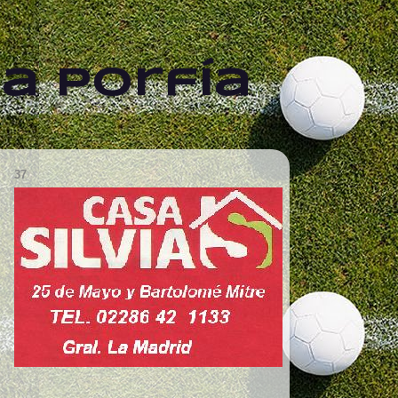
a Porfía
37