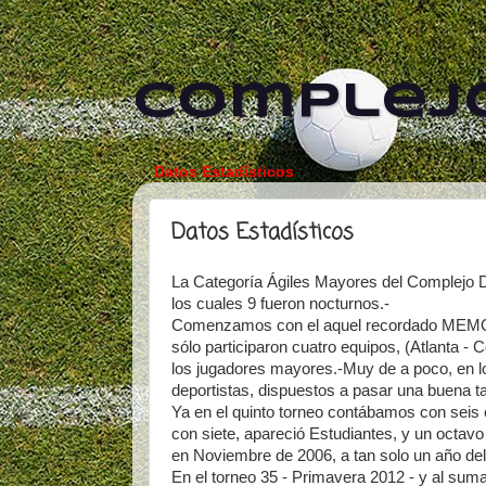
Complejo
Datos Estadísticos
Datos Estadísticos
La Categoría Ágiles Mayores del Complejo D
los cuales 9 fueron nocturnos.-
Comenzamos con el aquel recordado MEMOR
sólo participaron cuatro equipos, (Atlanta - Co
los jugadores mayores.-Muy de a poco, en
deportistas, dispuestos a pasar una buena t
Ya en el quinto torneo contábamos con seis
con siete, apareció Estudiantes, y un octa
en Noviembre de 2006, a tan solo un año del 
En el torneo 35 - Primavera 2012 - y al sum