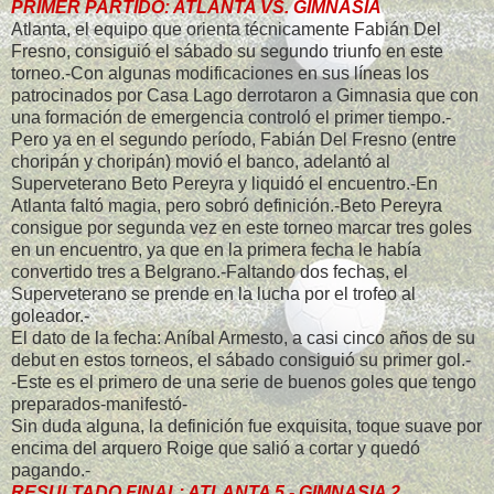
PRIMER PARTIDO: ATLANTA VS. GIMNASIA
Atlanta, el equipo que orienta técnicamente Fabián Del
Fresno, consiguió el sábado su segundo triunfo en este
torneo.-Con algunas modificaciones en sus líneas los
patrocinados por Casa Lago derrotaron a Gimnasia que con
una formación de emergencia controló el primer tiempo.-
Pero ya en el segundo período, Fabián Del Fresno (entre
choripán y choripán) movió el banco, adelantó al
Superveterano Beto Pereyra y liquidó el encuentro.-En
Atlanta faltó magia, pero sobró definición.-Beto Pereyra
consigue por segunda vez en este torneo marcar tres goles
en un encuentro, ya que en la primera fecha le había
convertido tres a Belgrano.-Faltando dos fechas, el
Superveterano se prende en la lucha por el trofeo al
goleador.-
El dato de la fecha: Aníbal Armesto, a casi cinco años de su
debut en estos torneos, el sábado consiguió su primer gol.-
-Este es el primero de una serie de buenos goles que tengo
preparados-manifestó-
Sin duda alguna, la definición fue exquisita, toque suave por
encima del arquero Roige que salió a cortar y quedó
pagando.-
RESULTADO FINAL: ATLANTA 5 - GIMNASIA 2