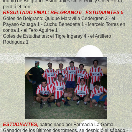
triunfo de Belgrano.-Estudiantes sin el Roli, y sin el Porra,
perdió el tren.-
RESULTADO FINAL: BELGRANO 6 - ESTUDIANTES 5
Goles de Belgrano: Quique Maravilla Cedergren 2 - el
Payaso Azuaga 1 - Cuchu Benedette 1 - Marcelo Torres en
contra 1 - el Tero Aguirre 1
Goles de Estudiantes: el Tigre Irigaray 4 - el Artillero
Rodriguez 1
ESTUDIANTES,
patrocinado por Farmacia La Gama.-
Ganador de los últimos dos torneos, se despidió el sábado.-