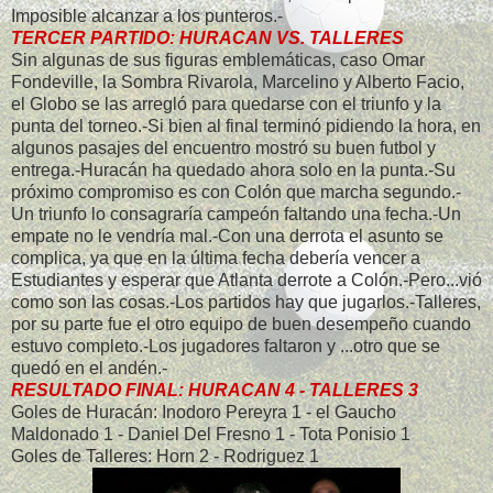
Imposible alcanzar a los punteros.-
TERCER PARTIDO: HURACAN VS. TALLERES
Sin algunas de sus figuras emblemáticas, caso Omar
Fondeville, la Sombra Rivarola, Marcelino y Alberto Facio,
el Globo se las arregló para quedarse con el triunfo y la
punta del torneo.-Si bien al final terminó pidiendo la hora, en
algunos pasajes del encuentro mostró su buen futbol y
entrega.-Huracán ha quedado ahora solo en la punta.-Su
próximo compromiso es con Colón que marcha segundo.-
Un triunfo lo consagraría campeón faltando una fecha.-Un
empate no le vendría mal.-Con una derrota el asunto se
complica, ya que en la última fecha debería vencer a
Estudiantes y esperar que Atlanta derrote a Colón.-Pero...vió
como son las cosas.-Los partidos hay que jugarlos.-Talleres,
por su parte fue el otro equipo de buen desempeño cuando
estuvo completo.-Los jugadores faltaron y ...otro que se
quedó en el andén.-
RESULTADO FINAL: HURACAN 4 - TALLERES 3
Goles de Huracán: Inodoro Pereyra 1 - el Gaucho
Maldonado 1 - Daniel Del Fresno 1 - Tota Ponisio 1
Goles de Talleres: Horn 2 - Rodriguez 1