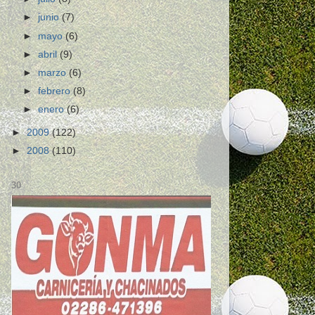
►
junio
(7)
►
mayo
(6)
►
abril
(9)
►
marzo
(6)
►
febrero
(8)
►
enero
(6)
►
2009
(122)
►
2008
(110)
30