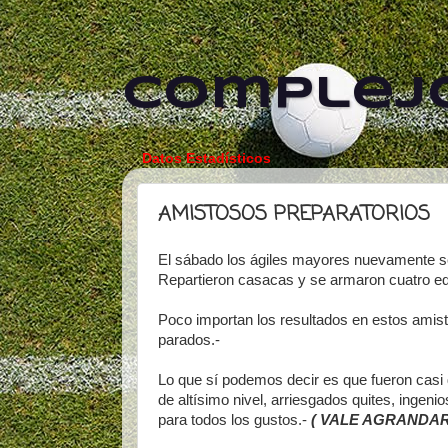
Complejo
Datos Estadísticos
AMISTOSOS PREPARATORIOS
El sábado los ágiles mayores nuevamente se
Repartieron casacas y se armaron cuatro eq
Poco importan los resultados en estos amist
parados.-
Lo que sí podemos decir es que fueron casi 
de altísimo nivel, arriesgados quites, ingen
para todos los gustos.-
( VALE AGRANDAR