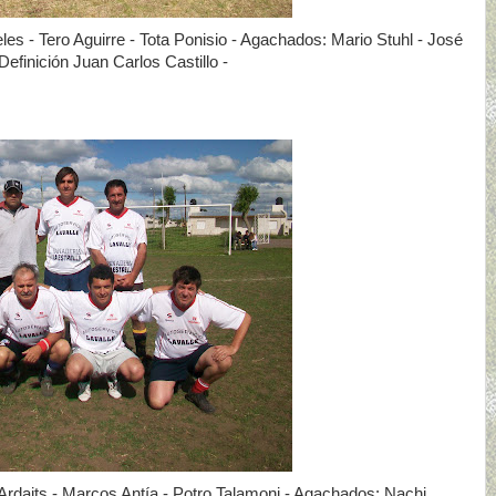
es - Tero Aguirre - Tota Ponisio - Agachados: Mario Stuhl - José
efinición Juan Carlos Castillo -
 Ardaits - Marcos Antía - Potro Talamoni - Agachados: Nachi