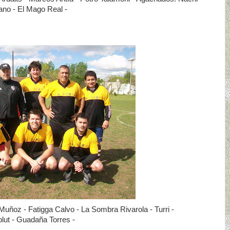
no - El Mago Real -
uñoz - Fatigga Calvo - La Sombra Rivarola - Turri -
lut - Guadaña Torres -