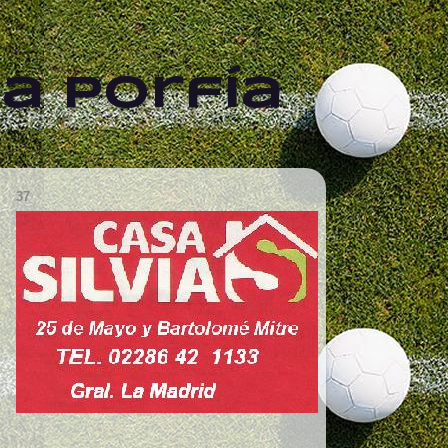
a Porfía
37