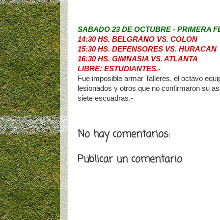
SABADO 23 DE OCTUBRE - PRIMERA F
14:30 HS. BELGRANO VS. COLON
15:30 HS. DEFENSORES VS. HURACAN
16:30 HS. GIMNASIA VS. ATLANTA
LIBRE: ESTUDIANTES.-
Fue imposible armar Talleres, el octavo equ
lesionados y otros que no confirmaron su asi
siete escuadras.-
No hay comentarios:
Publicar un comentario