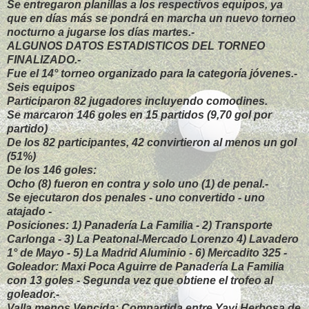
Se entregaron planillas a los respectivos equipos, ya
que en días más se pondrá en marcha un nuevo torneo
nocturno a jugarse los días martes.-
ALGUNOS DATOS ESTADISTICOS DEL TORNEO
FINALIZADO.-
Fue el 14° torneo organizado para la categoría jóvenes.-
Seis equipos
Participaron 82 jugadores incluyendo comodines.
Se marcaron 146 goles en 15 partidos (9,70 gol por
partido)
De los 82 participantes, 42 convirtieron al menos un gol
(51%)
De los 146 goles:
Ocho (8) fueron en contra y solo uno (1) de penal.-
Se ejecutaron dos penales - uno convertido - uno
atajado -
Posiciones: 1) Panadería La Familia - 2) Transporte
Carlonga - 3) La Peatonal-Mercado Lorenzo 4) Lavadero
1° de Mayo - 5) La Madrid Aluminio - 6) Mercadito 325 -
Goleador: Maxi Poca Aguirre de Panadería La Familia
con 13 goles - Segunda vez que obtiene el trofeo al
goleador.-
Valla menos Vencida: Compartida entre Yayi Herbosa de