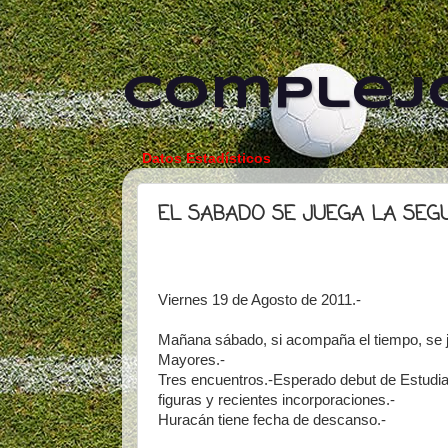
Complejo
Datos Estadísticos
EL SABADO SE JUEGA LA SEG
Viernes 19 de Agosto de 2011.-
Mañana sábado, si acompaña el tiempo, se j
Mayores.-
Tres encuentros.-Esperado debut de Estudia
figuras y recientes incorporaciones.-
Huracán tiene fecha de descanso.-