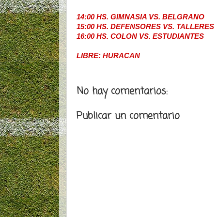
14:00 HS. GIMNASIA VS. BELGRANO
15:00 HS. DEFENSORES VS. TALLERES
16:00 HS. COLON VS. ESTUDIANTES
LIBRE: HURACAN
No hay comentarios:
Publicar un comentario