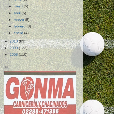
►
mayo
(5)
►
abril
(5)
►
marzo
(5)
►
febrero
(8)
►
enero
(4)
►
2010
(83)
►
2009
(122)
►
2008
(110)
30