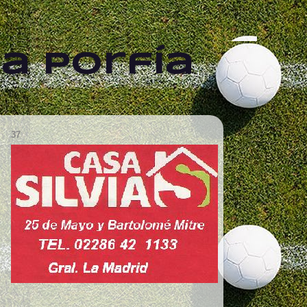
a Porfía
37