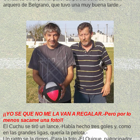
arquero de Belgrano, que tuvo una muy buena tarde.-
¡¡YO SE QUE NO ME LA VAN A REGALAR.-Pero por lo
menos sacame una foto!!
El Cuchu se tiró un lance.-Había hecho tres goles y, como
en las grandes ligas, quería la pelota.-
Un ratito se la dimos.-Para la foto.-El Quique, patrocinador