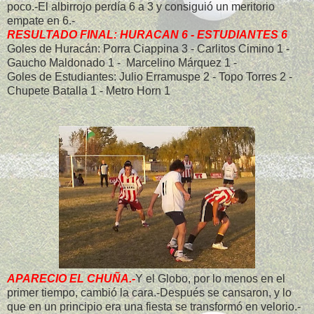
poco.-El albirrojo perdía 6 a 3 y consiguió un meritorio
empate en 6.-
RESULTADO FINAL: HURACAN 6 - ESTUDIANTES 6
Goles de Huracán: Porra Ciappina 3 - Carlitos Cimino 1 -
Gaucho Maldonado 1 - Marcelino Márquez 1 -
Goles de Estudiantes: Julio Erramuspe 2 - Topo Torres 2 -
Chupete Batalla 1 - Metro Horn 1
APARECIO EL CHUÑA.-
Y el Globo, por lo menos en el
primer tiempo, cambió la cara.-Después se cansaron, y lo
que en un principio era una fiesta se transformó en velorio.-