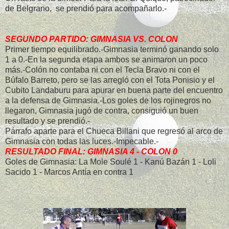
de Belgrano, se prendió para acompañarlo.-
SEGUNDO PARTIDO: GIMNASIA VS. COLON
Primer tiempo equilibrado.-Gimnasia terminó ganando solo
1 a 0.-En la segunda etapa ambos se animaron un poco
más.-Colón no contaba ni con el Tecla Bravo ni con el
Búfalo Barreto, pero se las arregló con el Tota Ponisio y el
Cubito Landaburu para apurar en buena parte del encuentro
a la defensa de Gimnasia.-Los goles de los rojinegros no
llegaron, Gimnasia jugó de contra, consiguió un buen
resultado y se prendió.-
Párrafo aparte para el Chueca Billani que regresó al arco de
Gimnasia con todas las luces.-Impecable.-
RESULTADO FINAL: GIMNASIA 4 - COLON 0
Goles de Gimnasia: La Mole Soulé 1 - Kanú Bazán 1 - Loli
Sacido 1 - Marcos Antía en contra 1