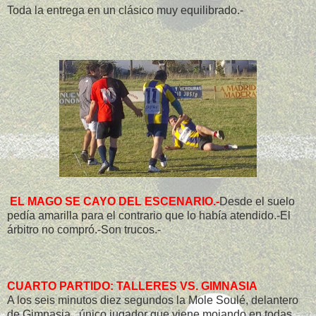
Toda la entrega en un clásico muy equilibrado.-
EL MAGO SE CAYO DEL ESCENARIO.-
Desde el suelo
pedía amarilla para el contrario que lo había atendido.-El
árbitro no compró.-Son trucos.-
CUARTO PARTIDO: TALLERES VS. GIMNASIA
A los seis minutos diez segundos la Mole Soulé, delantero
de Gimnasia, único jugador que viene mojando en todas