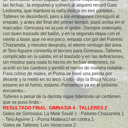
las fechas, la empalmó y vulneró al arquero record Gato
Ledesma, que mantuvo la valla invicta en tres partidos.-
Talleres se desordenó, pero a los empujones consiguió al
empate, y antes del final del primer tiempo, pasó arriba en el
marcador.-Gimnasia no acusó el golpe.-Siempre ordenado,
con buen traslado del balón, y en la segunda etapa con el
viento a favor, que no era poco, empata con gol del Palomo
Chazarreta, y minutos después, el eterno verdugo del área,
el Tero Aguirre convertía el tercero para Gimnasia.-Talleres
complicado en la salida, en el traslado y en las definiciones,
sin mostrar para nada lo hecho en fechas anteriores, no
acertó en los cambios y perdió el medio de manera notable.-
Para colmo de males, el Puma se llevó una pelota por
delante y la metió en su arco.-Listo - dijo la Bruja Nicora -
estamo en el horno, estamo.-Pensemos ya en el próximo
encuentro.-
Talleres a pesar de la derrota sigue liderando un certámen
que se puso lindo.-
RESULTADO FINAL: GIMNASIA 4 - TALLERES 2
Goles de Gimnasia: La Mole Soulé 1 - Palomo Chazarreta 1
- Tero Aguirre 1 - Puma Matteucci en contra 1
Goles de Talleres: Luis Veneciano 2