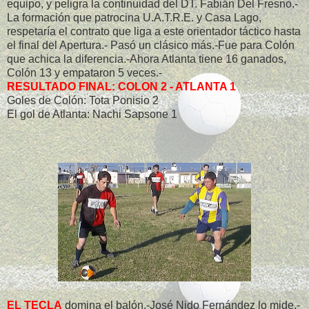
equipo, y peligra la continuidad del DT. Fabián Del Fresno.-
La formación que patrocina U.A.T.R.E. y Casa Lago,
respetaría el contrato que liga a este orientador táctico hasta
el final del Apertura.- Pasó un clásico más.-Fue para Colón
que achica la diferencia.-Ahora Atlanta tiene 16 ganados,
Colón 13 y empataron 5 veces.-
RESULTADO FINAL: COLON 2 - ATLANTA 1
Goles de Colón: Tota Ponisio 2
El gol de Atlanta: Nachi Sapsone 1
EL TECLA
domina el balón.-José Nido Fernández lo mide.-