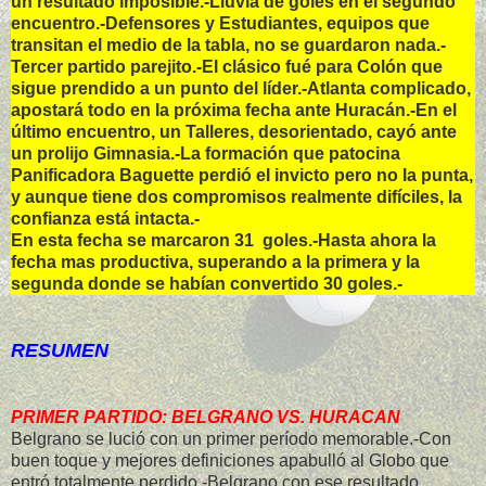
un resultado imposible.-Lluvia de goles en el segundo
encuentro.-Defensores y Estudiantes, equipos que
transitan el medio de la tabla, no se guardaron nada.-
Tercer partido parejito.-El clásico fué para Colón que
sigue prendido a un punto del líder.-Atlanta complicado,
apostará todo en la próxima fecha ante Huracán.-En el
último encuentro, un Talleres, desorientado, cayó ante
un prolijo Gimnasia.-La formación que patocina
Panificadora Baguette perdió el invicto pero no la punta,
y aunque tiene dos compromisos realmente difíciles, la
confianza está intacta.-
En esta fecha se marcaron 31 goles.-Hasta ahora la
fecha mas productiva, superando a la primera y la
segunda donde se habían convertido 30 goles.-
RESUMEN
PRIMER PARTIDO: BELGRANO VS. HURACAN
Belgrano se lució con un primer período memorable.-Con
buen toque y mejores definiciones apabulló al Globo que
entró totalmente perdido.-Belgrano con ese resultado