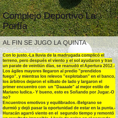
Complejo Deportivo La
Porfía
AL FIN SE JUGO LA QUINTA
Con lo justo.-La lluvia de la madrugada complicó el
terreno, pero después el viento y el sol ayudaron y tras
un parate de veintiún días, se reanudó el Apertura 2012.-
Los ágiles mayores llegaron al predio "prendidos
fuego", y mientras los relevos "explotaban" en el banco,
los árbitros dejaron el silbato de lado y largaron el
primer encuentro con un "Daaaale" al mejor estilo de
Mariano Iudica.- Y bueno, esto es Soñando por Jugar.-O
no?
Encuentros emotivos y equilibrados.-Belgrano se
durmió y dejó pasar la oportunidad de estar en la punta.-
Huracán agarró viento en el segundo tiempo y remontó