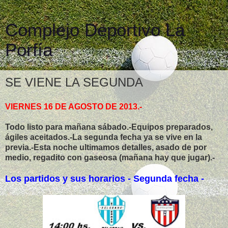
Complejo Deportivo La
Porfía
SE VIENE LA SEGUNDA
VIERNES 16 DE AGOSTO DE 2013.-
Todo listo para mañana sábado.-Equipos preparados,
ágiles aceitados.-La segunda fecha ya se vive en la
previa.-Esta noche ultimamos detalles, asado de por
medio, regadito con gaseosa (mañana hay que jugar).-
Los partidos y sus horarios - Segunda fecha -