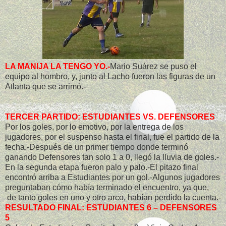
LA MANIJA LA TENGO YO.-
Mario Suárez se puso el
equipo al hombro, y, junto al Lacho fueron las figuras de un
Atlanta que se arrimó.-
TERCER PARTIDO: ESTUDIANTES VS. DEFENSORES
Por los goles, por lo emotivo, por la entrega de los
jugadores, por el suspenso hasta el final, fue el partido de la
fecha.-Después de un primer tiempo donde terminó
ganando Defensores tan solo
1 a
0, llegó la lluvia de goles.-
En la segunda etapa fueron palo y palo.-El pitazo final
encontró arriba a Estudiantes por un gol.-Algunos jugadores
preguntaban cómo había terminado el encuentro, ya que,
de tanto goles en uno y otro arco, habían perdido la cuenta.-
RESULTADO FINAL: ESTUDIANTES 6 – DEFENSORES
5