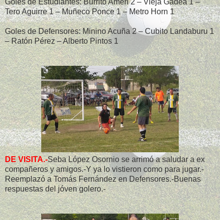
Goles de Estudiantes: Burrito Ameri 2 – Vieja Gadea 1 –
Tero Aguirre 1 – Muñeco Ponce 1 – Metro Horn 1
Goles de Defensores: Minino Acuña 2 – Cubito Landaburu 1
– Ratón Pérez – Alberto Pintos 1
DE VISITA.-
Seba López Osornio se arrimó a saludar a ex
compañeros y amigos.-Y ya lo vistieron como para jugar.-
Reemplazó a Tomás Fernández en Defensores.-Buenas
respuestas del jóven golero.-