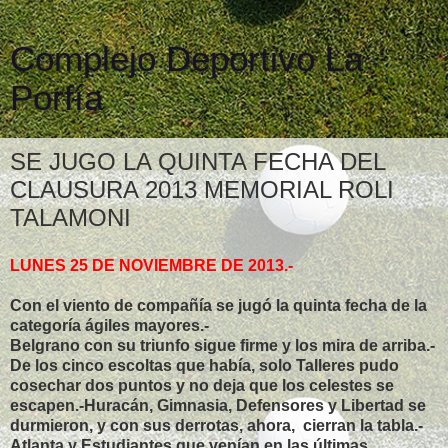
Complejo Deportivo La
Porfía
SE JUGO LA QUINTA FECHA DEL
CLAUSURA 2013 MEMORIAL ROLI
TALAMONI
LUNES 25 DE NOVIEMBRE DE 2013.-
Con el viento de compañía se jugó la quinta fecha de la
categoría ágiles mayores.-
Belgrano con su triunfo sigue firme y los mira de arriba.-
De los cinco escoltas que había, solo Talleres pudo
cosechar dos puntos y no deja que los celestes se
escapen.-Huracán, Gimnasia, Defensores y Libertad se
durmieron, y con sus derrotas, ahora, cierran la tabla.-
Atlanta y Estudiantes que venían en las últimas