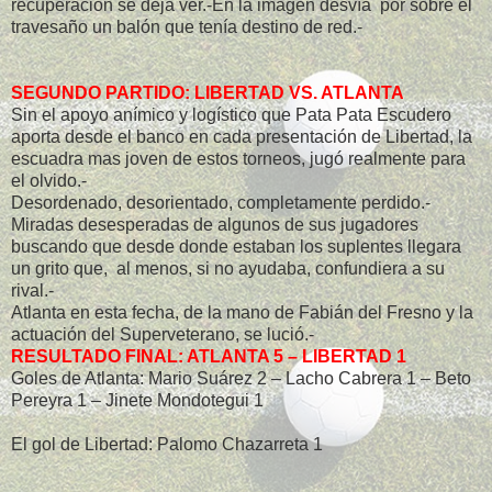
recuperación se deja ver.-En la imágen desvía por sobre el
travesaño un balón que tenía destino de red.-
SEGUNDO PARTIDO: LIBERTAD VS. ATLANTA
Sin el apoyo anímico y logístico que Pata Pata Escudero
aporta desde el banco en cada presentación de Libertad, la
escuadra mas joven de estos torneos, jugó realmente para
el olvido.-
Desordenado, desorientado, completamente perdido.-
Miradas desesperadas de algunos de sus jugadores
buscando que desde donde estaban los suplentes llegara
un grito que, al menos, si no ayudaba, confundiera a su
rival.-
Atlanta en esta fecha, de la mano de Fabián del Fresno y la
actuación del Superveterano, se lució.-
RESULTADO FINAL: ATLANTA 5 – LIBERTAD 1
Goles de Atlanta: Mario Suárez 2 – Lacho Cabrera 1 – Beto
Pereyra 1 – Jinete Mondotegui 1
El gol de Libertad: Palomo Chazarreta 1