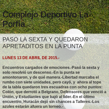
Complejo Deportivo La
Porfía
PASO LA SEXTA Y QUEDARON
APRETADITOS EN LA PUNTA
LUNES 13 DE ABRIL DE 2015.-
Encuentros cargados de emociones.-Pasó la sexta y
solo resolvió un descenso.-En la punta se
amontonaron, y de qué manera.-Libertad marcaba el
rumbo con siete unidades, pero cayó, y ahora al tope
de la tabla quedaron tres escuadras con ocho puntos:
Colón, que derrotó a Belgrano, Defensores que venció a
Unión, y Estudiantes que bajó al líder.-En el último
encuentro, Huracán dejó sin chances a Talleres.-Los
azules estarán afuera un torneo.-