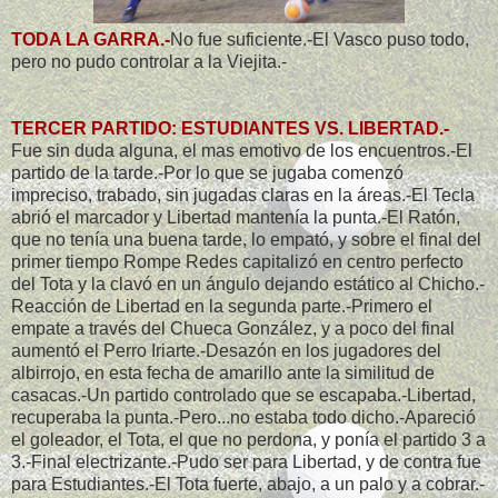
TODA LA GARRA.-
No fue suficiente.-El Vasco puso todo,
pero no pudo controlar a la Viejita.-
TERCER PARTIDO: ESTUDIANTES VS. LIBERTAD.-
Fue sin duda alguna, el mas emotivo de los encuentros.-El
partido de la tarde.-Por lo que se jugaba comenzó
impreciso, trabado, sin jugadas claras en la áreas.-El Tecla
abrió el marcador y Libertad mantenía la punta.-El Ratón,
que no tenía una buena tarde, lo empató, y sobre el final del
primer tiempo Rompe Redes capitalizó en centro perfecto
del Tota y la clavó en un ángulo dejando estático al Chicho.-
Reacción de Libertad en la segunda parte.-Primero el
empate a través del Chueca González, y a poco del final
aumentó el Perro Iriarte.-Desazón en los jugadores del
albirrojo, en esta fecha de amarillo ante la similitud de
casacas.-Un partido controlado que se escapaba.-Libertad,
recuperaba la punta.-Pero...no estaba todo dicho.-Apareció
el goleador, el Tota, el que no perdona, y ponía el partido 3 a
3.-Final electrizante.-Pudo ser para Libertad, y de contra fue
para Estudiantes.-El Tota fuerte, abajo, a un palo y a cobrar.-