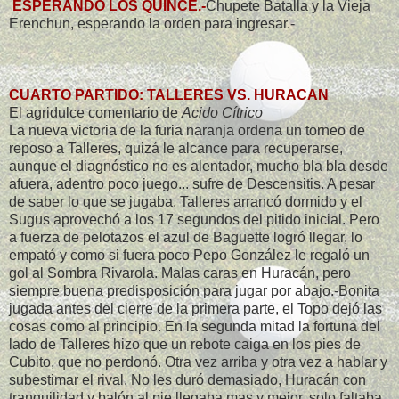
ESPERANDO LOS QUINCE.-
Chupete Batalla y la Vieja
Erenchun, esperando la orden para ingresar.-
CUARTO PARTIDO: TALLERES VS. HURACAN
El agridulce comentario de
Acido Cítrico
La nueva victoria de la furia naranja ordena un torneo de
reposo a Talleres, quizá le alcance para recuperarse,
aunque el diagnóstico no es alentador, mucho bla bla desde
afuera, adentro poco juego... sufre de Descensitis. A pesar
de saber lo que se jugaba, Talleres arrancó dormido y el
Sugus aprovechó a los 17 segundos del pitido inicial. Pero
a fuerza de pelotazos el azul de Baguette logró llegar, lo
empató y como si fuera poco Pepo González le regaló un
gol al Sombra Rivarola. Malas caras en Huracán, pero
siempre buena predisposición para jugar por abajo.-Bonita
jugada antes del cierre de la primera parte, el Topo dejó las
cosas como al principio. En la segunda mitad la fortuna del
lado de Talleres hizo que un rebote caiga en los pies de
Cubito, que no perdonó. Otra vez arriba y otra vez a hablar y
subestimar el rival. No les duró demasiado, Huracán con
tranquilidad y balón al pie llegaba mas y mejor, solo faltaba