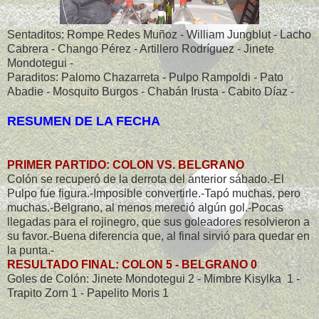
Sentaditos: Rompe Redes Muñoz - William Jungblut - Lacho
Cabrera - Chango Pérez - Artillero Rodríguez - Jinete
Mondotegui -
Paraditos: Palomo Chazarreta - Pulpo Rampoldi - Pato
Abadie - Mosquito Burgos - Chabán Irusta - Cabito Díaz -
RESUMEN DE LA FECHA
PRIMER PARTIDO: COLON VS. BELGRANO
Colón se recuperó de la derrota del anterior sábado.-El
Pulpo fue figura.-Imposible convertirle.-Tapó muchas, pero
muchas.-Belgrano, al menos mereció algún gol.-Pocas
llegadas para el rojinegro, que sus goleadores resolvieron a
su favor.-Buena diferencia que, al final sirvió para quedar en
la punta.-
RESULTADO FINAL: COLON 5 - BELGRANO 0
Goles de Colón: Jinete Mondotegui 2 - Mimbre Kisylka 1 -
Trapito Zorn 1 - Papelito Moris 1