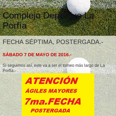
Complejo Deportivo La
Porfía
FECHA SÉPTIMA, POSTERGADA.-
SÁBADO 7 DE MAYO DE 2016.-
Si seguimos así, este va a ser el torneo más largo de La
Porfía.-