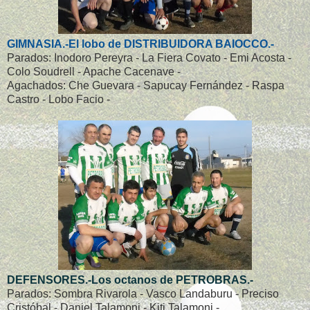
GIMNASIA.-El lobo de DISTRIBUIDORA BAIOCCO.-
Parados: Inodoro Pereyra - La Fiera Covato - Emi Acosta -
Colo Soudrell - Apache Cacenave -
Agachados: Che Guevara - Sapucay Fernández - Raspa
Castro - Lobo Facio -
DEFENSORES.-Los octanos de PETROBRAS.-
Parados: Sombra Rivarola - Vasco Landaburu - Preciso
Cristóbal - Daniel Talamoni - Kiti Talamoni -