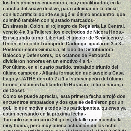
los tres primeros encuentros, muy equilibrados, en la
cancha del suave declive, para culminar en la oficial,
con luz artificial donde se jugó el último encuentro, que
culminó también con ajustado marcador.-
En síntesis, Colón, el rojinegro de Regalería La Central,
venció 4 a 3 a Talleres, los electrodos de Nicora Hnos.-
En segundo turno, Libertad, el tricolor de Servitecno y
Unión, el rojo de Transporte Carlonga, igualaron 3 a 3.-
Posteriormente Gimnasia, el lobo de Distribuidora
Baiocco y Defensores, los octanos de Petrobrás
dividieron honores en un emotivo 4 a 4.-
Por último, en el cuarto partido, trabajado triunfo del
último campeón.- Atlanta formación que auspicia Casa
Lago y UATRE derrotó 2 a 1 al subcampeón del último
torneo, estamos hablando de Huracán, la furia naranja
de Closet.-
Como se puede apreciar, esta primera fecha arrojó dos
encuentros empatados y dos que se definieron por un
gol, lo que motiva a todos los participantes, quienes ya
están pensando en la próxima fecha.-
Tan solo se marcaron 24 goles, detalle que muestra la
muy buena, pero muy buena actuación de los ocho