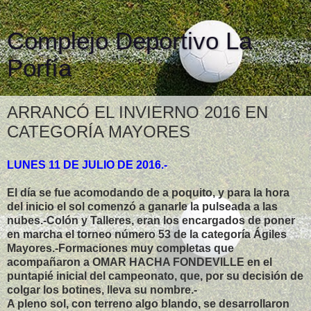
Complejo Deportivo La
Porfía
ARRANCÓ EL INVIERNO 2016 EN
CATEGORÍA MAYORES
LUNES 11 DE JULIO DE 2016.-
El día se fue acomodando de a poquito, y para la hora
del inicio el sol comenzó a ganarle la pulseada a las
nubes.-Colón y Talleres, eran los encargados de poner
en marcha el torneo número 53 de la categoría Ágiles
Mayores.-Formaciones muy completas que
acompañaron a OMAR HACHA FONDEVILLE en el
puntapié inicial del campeonato, que, por su decisión de
colgar los botines, lleva su nombre.-
A pleno sol, con terreno algo blando, se desarrollaron