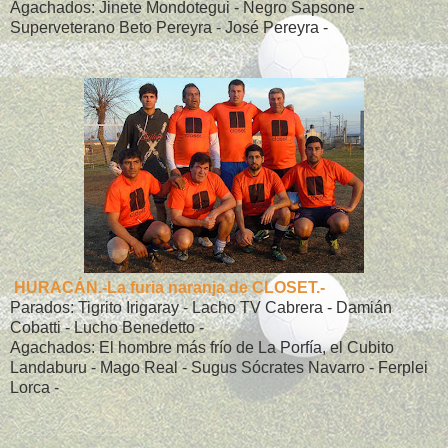
Agachados: Jinete Mondotegui - Negro Sapsone -
Superveterano Beto Pereyra - José Pereyra -
HURACÁN.-La furia naranja de CLOSET.-
Parados: Tigrito Irigaray - Lacho TV Cabrera - Damián
Cobatti - Lucho Benedetto -
Agachados: El hombre más frío de La Porfía, el Cubito
Landaburu - Mago Real - Sugus Sócrates Navarro - Ferplei
Lorca -