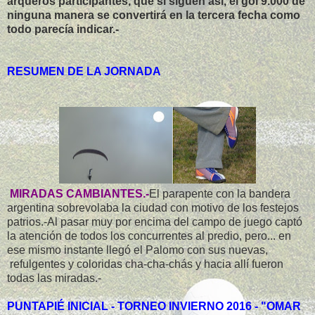
arqueros participantes, que si siguen así, el gol 9.000 de
ninguna manera se convertirá en la tercera fecha como
todo parecía indicar.-
RESUMEN DE LA JORNADA
MIRADAS CAMBIANTES.-
El parapente con la bandera
argentina sobrevolaba la ciudad con motivo de los festejos
patrios.-Al pasar muy por encima del campo de juego captó
la atención de todos los concurrentes al predio, pero... en
ese mismo instante llegó el Palomo con sus nuevas,
refulgentes y coloridas cha-cha-chás y hacia allí fueron
todas las miradas.-
PUNTAPIÉ INICIAL - TORNEO INVIERNO 2016 - "OMAR