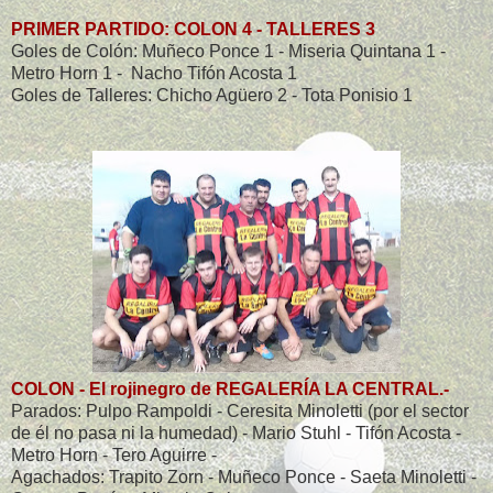
PRIMER PARTIDO: COLON 4 - TALLERES 3
Goles de Colón: Muñeco Ponce 1 - Miseria Quintana 1 -
Metro Horn 1 - Nacho Tifón Acosta 1
Goles de Talleres: Chicho Agüero 2 - Tota Ponisio 1
COLON - El rojinegro de REGALERÍA LA CENTRAL.-
Parados: Pulpo Rampoldi - Ceresita Minoletti (por el sector
de él no pasa ni la humedad) - Mario Stuhl - Tifón Acosta -
Metro Horn - Tero Aguirre -
Agachados: Trapito Zorn - Muñeco Ponce - Saeta Minoletti -