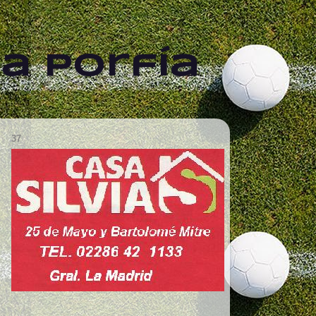
a Porfía
37