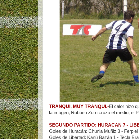
TRANQUI, MUY TRANQUI.-
El calor hizo 
la imágen, Robben Zorn cruza el medio, el Pu
SEGUNDO PARTIDO: HURACAN 7 - LIB
Goles de Huracán: Chunia Muñiz 3 - Ferplei l
Goles de Libertad: Kanú Bazán 1 - Tecla Brav