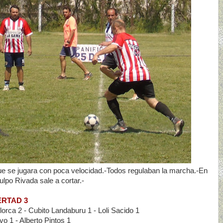
que se jugara con poca velocidad.-Todos regulaban la marcha.-En
lpo Rivada sale a cortar.-
ERTAD 3
orca 2 - Cubito Landaburu 1 - Loli Sacido 1
o 1 - Alberto Pintos 1