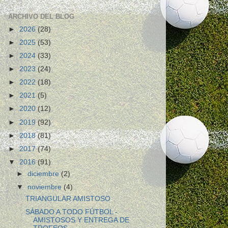
ARCHIVO DEL BLOG
►
2026
(28)
►
2025
(53)
►
2024
(33)
►
2023
(24)
►
2022
(18)
►
2021
(5)
►
2020
(12)
►
2019
(92)
►
2018
(81)
►
2017
(74)
▼
2016
(91)
►
diciembre
(2)
▼
noviembre
(4)
TRIANGULAR AMISTOSO
SÁBADO A TODO FÚTBOL -
AMISTOSOS Y ENTREGA DE