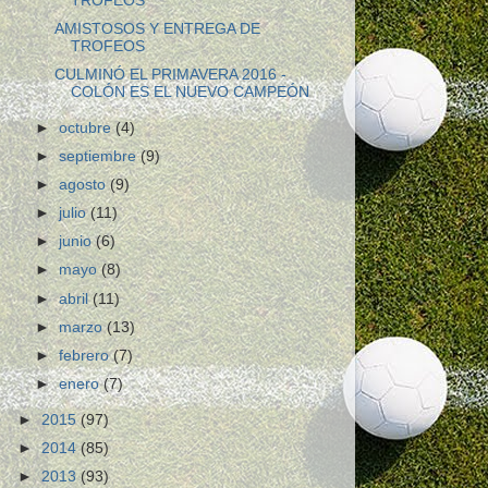
TROFEOS
AMISTOSOS Y ENTREGA DE
TROFEOS
CULMINÓ EL PRIMAVERA 2016 -
COLÓN ES EL NUEVO CAMPEÓN
►
octubre
(4)
►
septiembre
(9)
►
agosto
(9)
►
julio
(11)
►
junio
(6)
►
mayo
(8)
►
abril
(11)
►
marzo
(13)
►
febrero
(7)
►
enero
(7)
►
2015
(97)
►
2014
(85)
►
2013
(93)