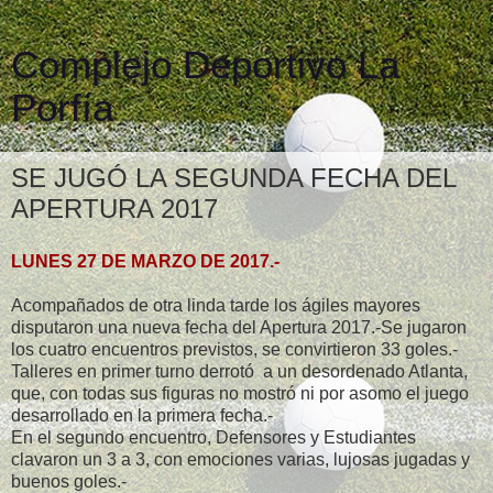
Complejo Deportivo La
Porfía
SE JUGÓ LA SEGUNDA FECHA DEL
APERTURA 2017
LUNES 27 DE MARZO DE 2017.-
Acompañados de otra linda tarde los ágiles mayores
disputaron una nueva fecha del Apertura 2017.-Se jugaron
los cuatro encuentros previstos, se convirtieron 33 goles.-
Talleres en primer turno derrotó a un desordenado Atlanta,
que, con todas sus figuras no mostró ni por asomo el juego
desarrollado en la primera fecha.-
En el segundo encuentro, Defensores y Estudiantes
clavaron un 3 a 3, con emociones varias, lujosas jugadas y
buenos goles.-