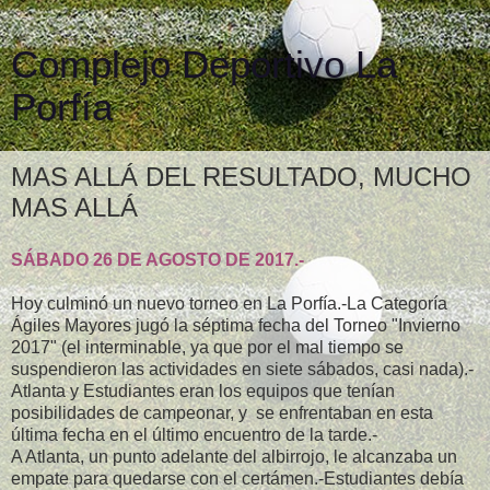
Complejo Deportivo La
Porfía
MAS ALLÁ DEL RESULTADO, MUCHO
MAS ALLÁ
SÁBADO 26 DE AGOSTO DE 2017.-
Hoy culminó un nuevo torneo en La Porfía.-La Categoría
Ágiles Mayores jugó la séptima fecha del Torneo "Invierno
2017" (el interminable, ya que por el mal tiempo se
suspendieron las actividades en siete sábados, casi nada).-
Atlanta y Estudiantes eran los equipos que tenían
posibilidades de campeonar, y se enfrentaban en esta
última fecha en el último encuentro de la tarde.-
A Atlanta, un punto adelante del albirrojo, le alcanzaba un
empate para quedarse con el certámen.-Estudiantes debía