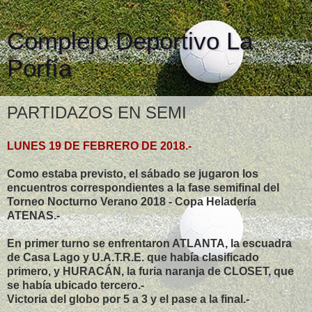
Complejo Deportivo La
Porfía
PARTIDAZOS EN SEMI
LUNES 19 DE FEBRERO DE 2018.-
Como estaba previsto, el sábado se jugaron los
encuentros correspondientes a la fase semifinal del
Torneo Nocturno Verano 2018 - Copa Heladería
ATENAS.-
En primer turno se enfrentaron ATLANTA, la escuadra
de Casa Lago y U.A.T.R.E. que había clasificado
primero, y HURACÁN, la furia naranja de CLOSET, que
se había ubicado tercero.-
Victoria del globo por 5 a 3 y el pase a la final.-