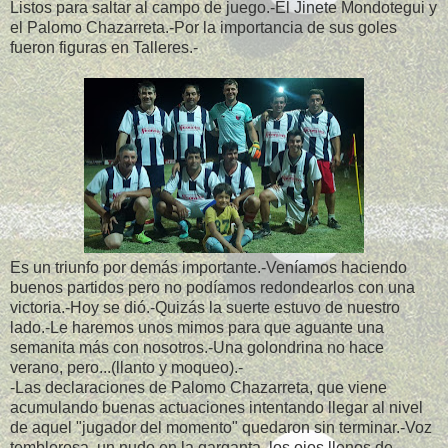
Listos para saltar al campo de juego.-El Jinete Mondotegui y
el Palomo Chazarreta.-Por la importancia de sus goles
fueron figuras en Talleres.-
Es un triunfo por demás importante.-Veníamos haciendo
buenos partidos pero no podíamos redondearlos con una
victoria.-Hoy se dió.-Quizás la suerte estuvo de nuestro
lado.-Le haremos unos mimos para que aguante una
semanita más con nosotros.-Una golondrina no hace
verano, pero...(llanto y moqueo).-
-Las declaraciones de Palomo Chazarreta, que viene
acumulando buenas actuaciones intentando llegar al nivel
de aquel "jugador del momento" quedaron sin terminar.-Voz
temblorosa, un nudo en la garganta, los ojos llenos de