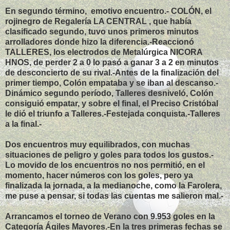
En segundo término, emotivo encuentro.- COLÓN, el
rojinegro de Regalería LA CENTRAL , que había
clasificado segundo, tuvo unos primeros minutos
arrolladores donde hizo la diferencia.-Reaccionó
TALLERES, los electrodos de Metalúrgica NICORA
HNOS, de perder 2 a 0 lo pasó a ganar 3 a 2 en minutos
de desconcierto de su rival.-Antes de la finalización del
primer tiempo, Colón empataba y se iban al descanso.-
Dinámico segundo período, Talleres desniveló, Colón
consiguió empatar, y sobre el final, el Preciso Cristóbal
le dió el triunfo a Talleres.-Festejada conquista.-Talleres
a la final.-
Dos encuentros muy equilibrados, con muchas
situaciones de peligro y goles para todos los gustos.-
Lo movido de los encuentros no nos permitió, en el
momento, hacer números con los goles, pero ya
finalizada la jornada, a la medianoche, como la Farolera,
me puse a pensar, si todas las cuentas me salieron mal.-
Arrancamos el torneo de Verano con 9.953 goles en la
Categoría Ágiles Mayores.-En la tres primeras fechas se