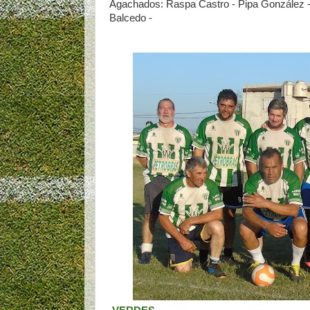
Agachados: Raspa Castro - Pipa González -
Balcedo -