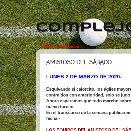
Complejo
Datos Estadísticos
AMISTOSO DEL SÁBADO
LUNES 2 DE MARZO DE 2020.-
Esquivando el calorcito, los ágiles mayo
contraídos con anterioridad, solo se jugó
Ahora esperamos que todo marche sobre r
nuevo torneo.-
En el transcurso de la semana publicarem
fecha.-
LOS EQUIPOS DEL AMISTOSO DEL SÁB