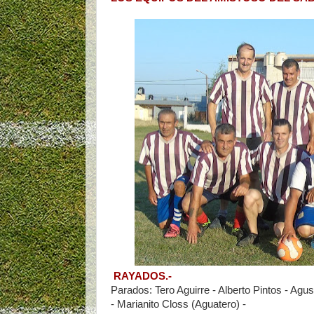
RAYADOS.-
Parados: Tero Aguirre - Alberto Pintos - Agu
- Marianito Closs (Aguatero) -