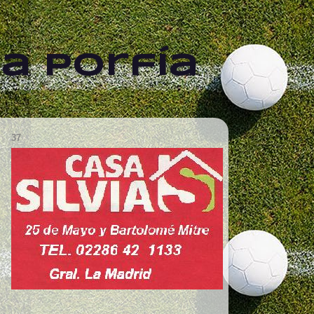
a Porfía
37