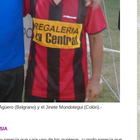
 Agüero (Belgrano) y el Jinete Mondotegui (Colón).-
SIA
ndo parecía que caía uno de los punteros, cuando parecía que