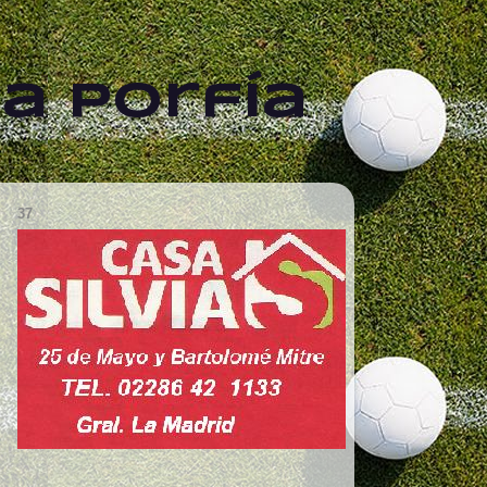
a Porfía
37