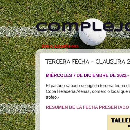
Complejo
Datos Estadísticos
TERCERA FECHA - CLAUSURA 
MIÉRCOLES 7 DE DICIEMBRE DE 2022.-
El pasado sábado se jugó la tercera fecha d
Copa Heladería Atenas, comercio local que a
trofeo.-
RESUMEN DE LA FECHA PRESENTADO