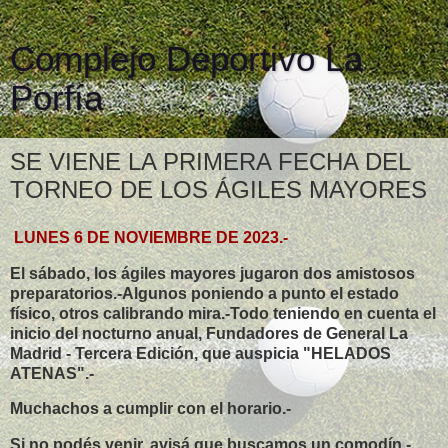
Complejo Deportivo La
Porfía
SE VIENE LA PRIMERA FECHA DEL
TORNEO DE LOS ÁGILES MAYORES
LUNES 6 DE NOVIEMBRE DE 2023.-
El sábado, los ágiles mayores jugaron dos amistosos
preparatorios.-Algunos poniendo a punto el estado
físico, otros calibrando mira.-Todo teniendo en cuenta el
inicio del nocturno anual, Fundadores de General La
Madrid - Tercera Edición, que auspicia "HELADOS
ATENAS".-
Muchachos a cumplir con el horario.-
Si no podés venir, avisá que buscamos un comodín.-