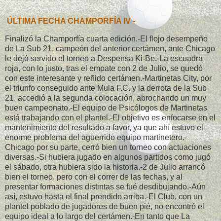
ÚLTIMA FECHA CHAMPORFÍA IV -
Finalizó la Champorfía cuarta edición.-El flojo desempeño
de La Sub 21, campeón del anterior certámen, ante Chicago
le dejó servido el torneo a Despensa Ki-Be.-La escuadra
roja, con lo justo, tras el empate con 2 de Julio, se quedó
con este interesante y reñido certámen.-Martinetas City, por
el triunfo conseguido ante Mula F.C. y la derrota de la Sub
21, accedió a la segunda colocación, abrochando un muy
buen campeonato.-El equipo de Psicólogos de Martinetas
está trabajando con el plantel.-El objetivo es enfocarse en el
mantenimiento del resultado a favor, ya que ahí estuvo el
enorme problema del aguerrido equipo martinetero.-
Chicago por su parte, cerró bien un torneo con actuaciones
diversas.-Si hubiera jugado en algunos partidos como jugó
el sábado, otra hubiera sido la historia.-2 de Julio arrancó
bien el torneo, pero con el correr de las fechas, y al
presentar formaciones distintas se fué desdibujando.-Aún
así, estuvo hasta el final prendido arriba.-El Club, con un
plantel poblado de jugadores de buen pié, no encontró el
equipo ideal a lo largo del certámen.-En tanto que La