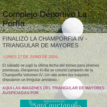
Complejo Deportivo La
Porfía
FINALIZÓ LA CHAMPORFIA IV -
TRIANGULAR DE MAYORES
LUNES 17 DE JUNIO DE 2024.-
El sábado se jugó la última fecha del torneo para jóvenes
promesas.-Despensa Ki-Be se coronó campeón de la
Champorfía Volumen IV.-Un rato antes los mayores
disputaron un tringular amistoso.-
AQUI LAS IMAGENES DEL TRIANGULAR DE MAYORES
AUSPICIADAS POR