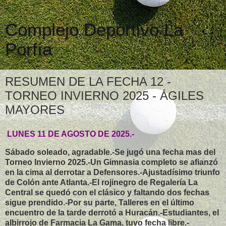
Complejo Deportivo La
Porfía
RESUMEN DE LA FECHA 12 -
TORNEO INVIERNO 2025 - ÁGILES
MAYORES
LUNES 11 DE AGOSTO DE 2025.-
Sábado soleado, agradable.-Se jugó una fecha mas del
Torneo Invierno 2025.-Un Gimnasia completo se afianzó
en la cima al derrotar a Defensores.-Ajustadísimo triunfo
de Colón ante Atlanta.-El rojinegro de Regalería La
Central se quedó con el clásico y faltando dos fechas
sigue prendido.-Por su parte, Talleres en el último
encuentro de la tarde derrotó a Huracán.-Estudiantes, el
albirrojo de Farmacia La Gama, tuvo fecha libre.-