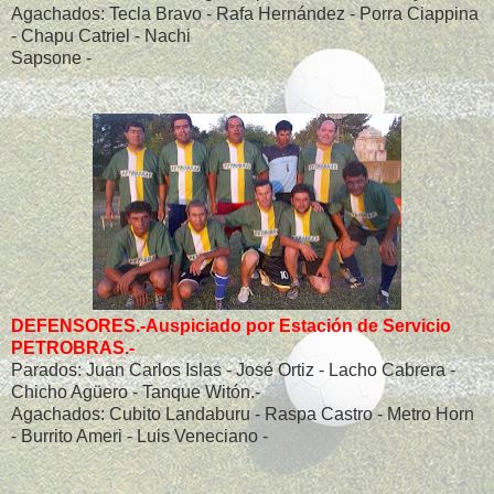
Agachados: Tecla Bravo - Rafa Hernández - Porra Ciappina
- Chapu Catriel - Nachi
Sapsone -
DEFENSORES.-Auspiciado por Estación de Servicio
PETROBRAS.-
Parados: Juan Carlos Islas - José Ortiz - Lacho Cabrera -
Chicho Agüero - Tanque Witón.-
Agachados: Cubito Landaburu - Raspa Castro - Metro Horn
- Burrito Ameri - Luis Veneciano -