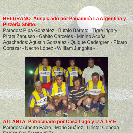
BELGRANO.-Auspiciado por Panadería La Argentina y
Pizzería Shitto.-
Parados: Pipa González - Búfalo Barreto - Tigre Irigary -
Pirata Zanusso - Gabito Cárceles - Minino Acuña
Agachados: Agustín González - Quique Cedergren - Pícaro
Cortázar - Nacho López - William Jungblut -
ATLANTA.-Patrocinado por Casa Lago y U.A.T.R.E.
Parados: Alberto Facio - Mario Suárez - Héctor Cepeda -