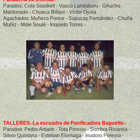
Parados: Colo Soudrell - Vasco Landaburu - GAucho
Maldonado - Chueca Billani - Victor Oyola
Agachados: Muñeco Ponce - Sapucay Fernández - Chuña
Muñiz - Mole Soulé - Inquieto Torres -
TALLERES.-La escuadra de Panificadora Baguette.-
Parados: Pedro Ardaits - Tota Ponisio - Sombra Rivarola -
Silvio Quintana - Esteban Elorriaga - Inodoro Pereyra -