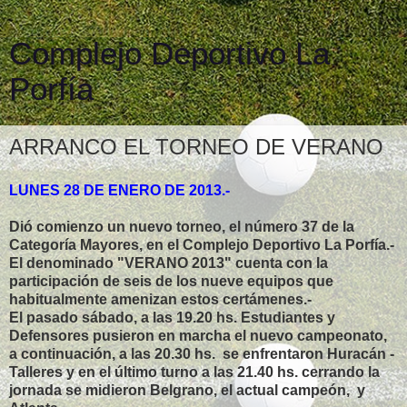
Complejo Deportivo La
Porfía
ARRANCO EL TORNEO DE VERANO
LUNES 28 DE ENERO DE 2013.-
Dió comienzo un nuevo torneo, el número 37 de la
Categoría Mayores, en el Complejo Deportivo La Porfía.-
El denominado "VERANO 2013" cuenta con la
participación de seis de los nueve equipos que
habitualmente amenizan estos certámenes.-
El pasado sábado, a las 19.20 hs. Estudiantes y
Defensores pusieron en marcha el nuevo campeonato,
a continuación, a las 20.30 hs. se enfrentaron Huracán -
Talleres y en el último turno a las 21.40 hs. cerrando la
jornada se midieron Belgrano, el actual campeón, y