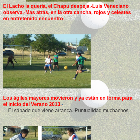
El Lacho la quería, el Chapu despeja.-Luis Veneciano
observa.-Mas atrás, en la otra cancha, rojos y celestes
en entretenido encuentro.-
Los ágiles mayores movieron y ya están en forma para
el inicio del Verano 2013.
-
El sábado que viene arranca.-Puntualidad muchachos.-