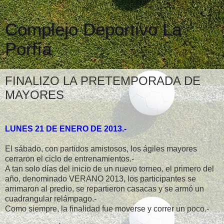
Complejo Deportivo La
Porfía
FINALIZO LA PRETEMPORADA DE
MAYORES
LUNES 21 DE ENERO DE 2013.-
El sábado, con partidos amistosos, los ágiles mayores
cerraron el ciclo de entrenamientos.-
A tan solo días del inicio de un nuevo torneo, el primero del
año, denominado VERANO 2013, los participantes se
arrimaron al predio, se repartieron casacas y se armó un
cuadrangular relámpago.-
Como siempre, la finalidad fue moverse y correr un poco.-