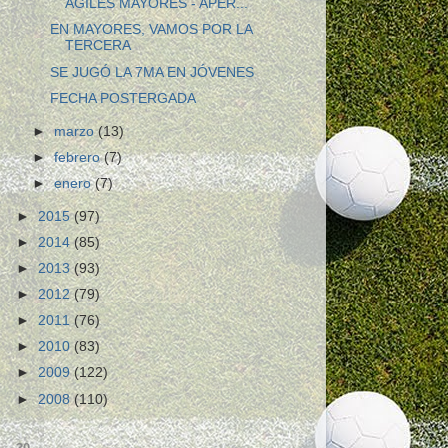
AGILES MAYORES - APER...
EN MAYORES, VAMOS POR LA
TERCERA
SE JUGÓ LA 7MA EN JÓVENES
FECHA POSTERGADA
►
marzo
(13)
►
febrero
(7)
►
enero
(7)
►
2015
(97)
►
2014
(85)
►
2013
(93)
►
2012
(79)
►
2011
(76)
►
2010
(83)
►
2009
(122)
►
2008
(110)