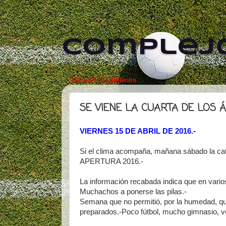
Complejo
Datos Estadísticos
SE VIENE LA CUARTA DE LOS 
VIERNES 15 DE ABRIL DE 2016.-
Si el clima acompaña, mañana sábado la ca
APERTURA 2016.-
La información recabada indica que en vari
Muchachos a ponerse las pilas.-
Semana que no permitió, por la humedad, que
preparados.-Poco fútbol, mucho gimnasio, v