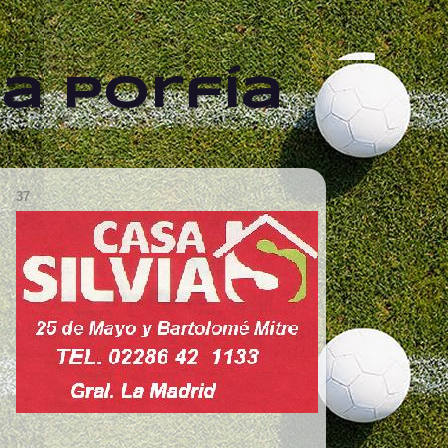
a Porfía
37