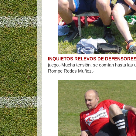
INQUIETOS RELEVOS DE DEFENSORES
juego.-Mucha tensión, se comían hasta las u
Rompe Redes Muñoz.-