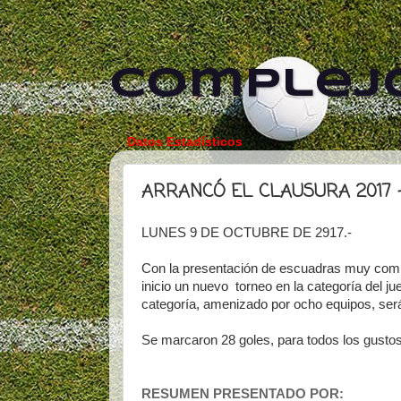
Complejo
Datos Estadísticos
ARRANCÓ EL CLAUSURA 2017 
LUNES 9 DE OCTUBRE DE 2917.-
Con la presentación de escuadras muy compl
inicio un nuevo torneo en la categoría del j
categoría, amenizado por ocho equipos, será 
Se marcaron 28 goles, para todos los gustos
RESUMEN PRESENTADO POR: