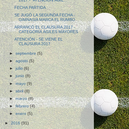
2017.- ATENCIÓN ÁGIL...
FECHA PARTIDA
SE JUGÓ LA SEGUNDA FECHA -
GIMNASIA MARCA EL RUMBO
ARRANCÓ EL CLAUSURA 2017 -
CATEGORÍA ÁGILES MAYORES
ATENCIÓN - SE VIENE EL
CLAUSURA 2017
►
septiembre
(5)
►
agosto
(5)
►
julio
(6)
►
junio
(8)
►
mayo
(9)
►
abril
(8)
►
marzo
(8)
►
febrero
(4)
►
enero
(5)
►
2016
(91)