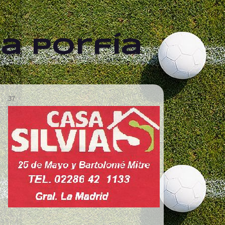
a Porfía
37