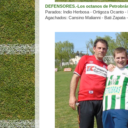
DEFENSORES.-Los octanos de Petrobrás
Parados: Indio Herbosa - Ortigoza Ocanto - M
Agachados: Cansino Malianni - Bati Zapata 