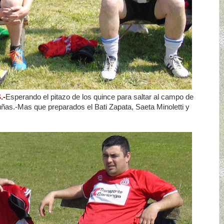
.-
Esperando el pitazo de los quince para saltar al campo de
ñas.-Mas que preparados el Bati Zapata, Saeta Minoletti y