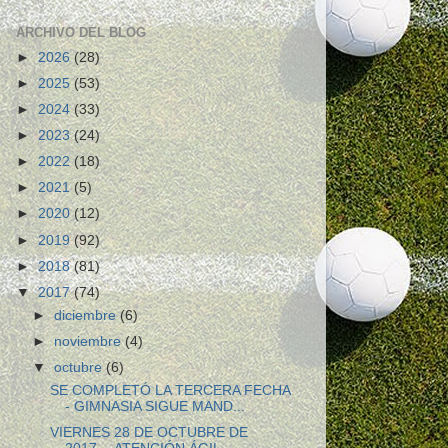
ARCHIVO DEL BLOG
►
2026
(28)
►
2025
(53)
►
2024
(33)
►
2023
(24)
►
2022
(18)
►
2021
(5)
►
2020
(12)
►
2019
(92)
►
2018
(81)
▼
2017
(74)
►
diciembre
(6)
►
noviembre
(4)
▼
octubre
(6)
SE COMPLETÓ LA TERCERA FECHA
- GIMNASIA SIGUE MAND...
VIERNES 28 DE OCTUBRE DE