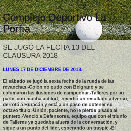
Complejo Deportivo La
Porfía
SE JUGÓ LA FECHA 13 DEL
CLAUSURA 2018
LUNES 17 DE DICIEMBRE DE 2018.-
El sábado se jugó la sexta fecha de la rueda de las
revanchas.-Colón no pudo con Belgrano y se
esfumaron las ilusiones de campeonar.-Talleres por su
parte, con mucha actitud, revertió un resultado adverso,
derrotó a Huracán y está a un paso de obtener su
octavo título.-Unión, paciente, no le pierde pisada al
puntero.-Venció a Defensores, equipo que con el triunfo
de Talleres ya quedaba afuera de la conversación, y
sigue a un punto del líder, esperando un traspié.-El