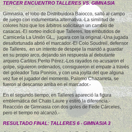
TERCER ENCUENTRO TALLERES VS. GIMNASIA
Gimnasia, el lobo de Distribuidora Baiocco, saltó al campo
de juego con indumentaria alternativa.-La similitud de
colores hizo que los árbitros solicitaran un cambio de
casacas.-El sorteo indicó que Talleres, los embutidos de
Carnicería La Unión GL,, jugara con la original.-Una jugada
desafortunada abrió el marcador.-El Colo Soudreil, defensor
de Talleres, en un intento de despeje la mandó a guardar
en su propio arco, dejando sin respuesta al debutante
arquero Carlitos Perito Pérez.-Los rayados no acusaron el
golpe, siguieron ordenados, consiguieron el empate a través
del goleador Tota Ponisio, y con una joyita del que alguna
vez fue el jugador del momento, Palomo Chazarreta, se
fueron al descanso arriba en el marcador.-
En el segundo tiempo, en Talleres apareció la figura
emblemática del Chato Laure y estiró la diferencia.-
Reacción de Gimnasia con dos goles de Fede Cárceles,
pero el tiempo no alcanzó.-
RESULTADO FINAL: TALLERES 6 - GIMNASIA 3