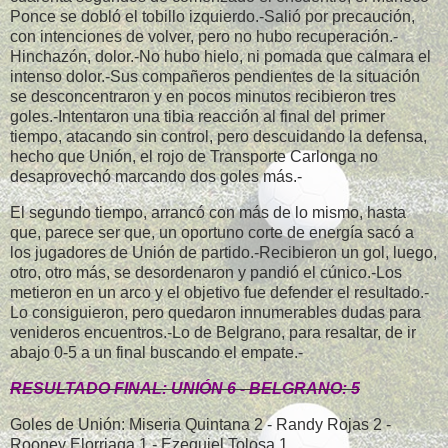
Ponce se dobló el tobillo izquierdo.-Salió por precaución,
con intenciones de volver, pero no hubo recuperación.-
Hinchazón, dolor.-No hubo hielo, ni pomada que calmara el
intenso dolor.-Sus compañeros pendientes de la situación
se desconcentraron y en pocos minutos recibieron tres
goles.-Intentaron una tibia reacción al final del primer
tiempo, atacando sin control, pero descuidando la defensa,
hecho que Unión, el rojo de Transporte Carlonga no
desaprovechó marcando dos goles más.-
El segundo tiempo, arrancó con más de lo mismo, hasta
que, parece ser que, un oportuno corte de energía sacó a
los jugadores de Unión de partido.-Recibieron un gol, luego,
otro, otro más, se desordenaron y pandió el cúnico.-Los
metieron en un arco y el objetivo fue defender el resultado.-
Lo consiguieron, pero quedaron innumerables dudas para
venideros encuentros.-Lo de Belgrano, para resaltar, de ir
abajo 0-5 a un final buscando el empate.-
RESULTADO FINAL: UNIÓN 6 - BELGRANO: 5
Goles de Unión: Miseria Quintana 2 - Randy Rojas 2 -
Rooney Elorriaga 1 - Ezequiel Tolosa 1