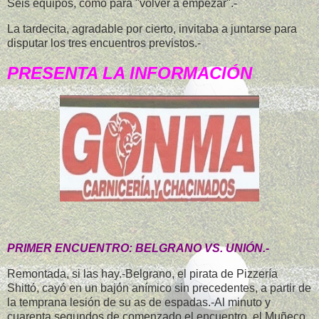
Seis equipos, como para "volver a empezar".-
La tardecita, agradable por cierto, invitaba a juntarse para
disputar los tres encuentros previstos.-
PRESENTA LA INFORMACIÓN
PRIMER ENCUENTRO: BELGRANO VS. UNIÓN.-
Remontada, si las hay.-Belgrano, el pirata de Pizzería
Shittó, cayó en un bajón anímico sin precedentes, a partir de
la temprana lesión de su as de espadas.-Al minuto y
cuarenta segundos de comenzado el encuentro, el Muñeco