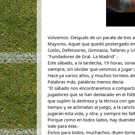
Volvemos.-Después de un parate de tres añ
Mayores.-Aquel que quedó postergado en 
Colón, Defensores, Gimnasia, Talleres y
"Fundadores de Gral. La Madrid".-
Este sábado, a la tardecita, 19 horas, sona
siempre, sin olvidar que venimos a jugar 
Hace ya varios años, y muchos torneos atr
Palabras más, palabras menos decía:
"El sábado nos encontraremos a compartir
jugadores que se han destacado en el fútbol
que suplen la destreza y la técnica con g
tiempo y se aclimatan al juego, a la cancha 
jugarán esta vida, y otra, y siempre les fa
Porque como en todos lados, hay duendes
Vale para este.-
Éxitos para todos, muchachos.-Buen torne