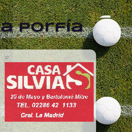
a Porfía
37