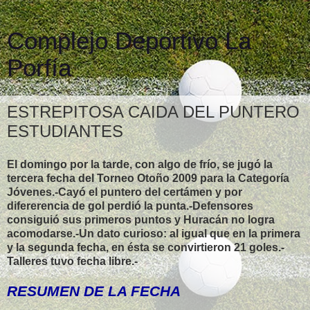
Complejo Deportivo La
Porfía
ESTREPITOSA CAIDA DEL PUNTERO
ESTUDIANTES
El domingo por la tarde, con algo de frío, se jugó la
tercera fecha del Torneo Otoño 2009 para la Categoría
Jóvenes.-Cayó el puntero del certámen y por
difererencia de gol perdió la punta.-Defensores
consiguió sus primeros puntos y Huracán no logra
acomodarse.-Un dato curioso: al igual que en la primera
y la segunda fecha, en ésta se convirtieron 21 goles.-
Talleres tuvo fecha libre.-
RESUMEN DE LA FECHA