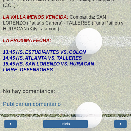
(COL).-
LA VALLA MENOS VENCIDA:
Compartida: SAN
LORENZO (Patita´s Carrera) - TALLERES (Furia Paillet) y
HURACAN (Kity Talamoni) -
LA PROXIMA FECHA:
13:45 HS. ESTUDIANTES VS. COLON
14:45 HS. ATLANTA VS. TALLERES
15:45 HS. SAN LORENZO VS. HURACAN
LIBRE: DEFENSORES
No hay comentarios:
Publicar un comentario
‹
›
Inicio