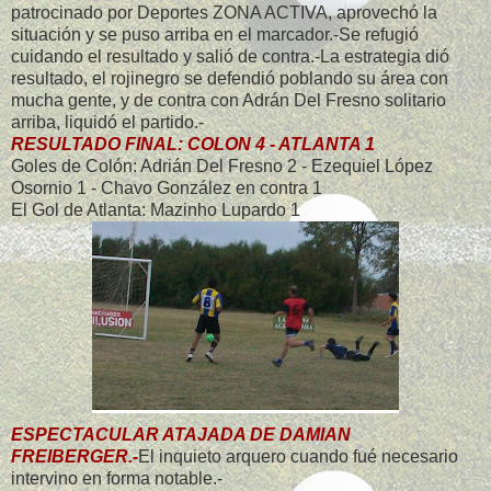
patrocinado por Deportes ZONA ACTIVA, aprovechó la
situación y se puso arriba en el marcador.-Se refugió
cuidando el resultado y salió de contra.-La estrategia dió
resultado, el rojinegro se defendió poblando su área con
mucha gente, y de contra con Adrán Del Fresno solitario
arriba, liquidó el partido.-
RESULTADO FINAL: COLON 4 - ATLANTA 1
Goles de Colón: Adrián Del Fresno 2 - Ezequiel López
Osornio 1 - Chavo González en contra 1
El Gol de Atlanta: Mazinho Lupardo 1
ESPECTACULAR ATAJADA DE DAMIAN
FREIBERGER.-
El inquieto arquero cuando fué necesario
intervino en forma notable.-