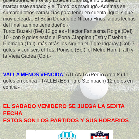
goleadores, el Porra y Esteban Elorriaga no pudieron
marcar este sábado y el Turco los madrugó.-Además se
sumaron otros carasucias para tener en cuenta.-Igual sigue
muy peleada.-El Botín Dorado de Nicora Hnos, a dos fechas
del final, aún no tiene dueño.-
Turco Buzeki (Bel) 12 goles - Héctor Fantasma Roige (Def)
10 - con 9 goles están el Porra Ciappina (Est) y Esteban
Elorriaga (Tall), más atrás les siguen el Tigre Irigaray (Col) 7
goles, y con seis el Tota Ponisio (Bel), el Metro Horn (Tall) y
la Vieja Gadea (Col).-
VALLA MENOS VENCIDA:
ATLANTA (Pedro Ardaits) 11
goles en contra - TALLERES (Tigre Steinbach) 12 goles en
contra -
EL SABADO VENIDERO SE JUEGA LA SEXTA
FECHA
ESTOS SON LOS PARTIDOS Y SUS HORARIOS