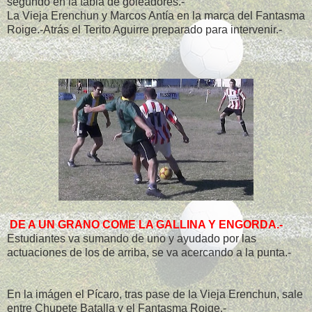
segundo en la tabla de goleadores.-
La Vieja Erenchun y Marcos Antía en la marca del Fantasma
Roige.-Atrás el Terito Aguirre preparado para intervenir.-
DE A UN GRANO COME LA GALLINA Y ENGORDA.-
Estudiantes va sumando de uno y ayudado por las
actuaciones de los de arriba, se va acercando a la punta.-
En la imágen el Pícaro, tras pase de la Vieja Erenchun, sale
entre Chupete Batalla y el Fantasma Roige.-