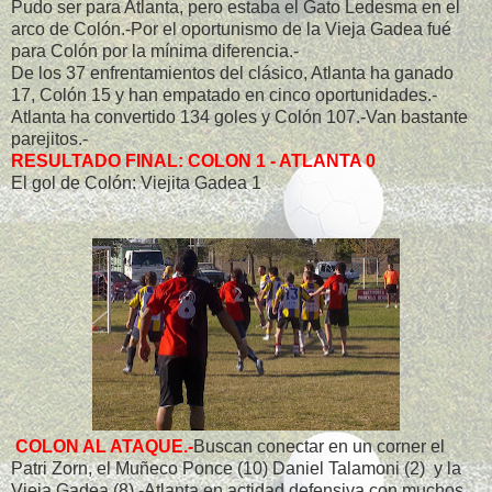
Pudo ser para Atlanta, pero estaba el Gato Ledesma en el
arco de Colón.-Por el oportunismo de la Vieja Gadea fué
para Colón por la mínima diferencia.-
De los 37 enfrentamientos del clásico, Atlanta ha ganado
17, Colón 15 y han empatado en cinco oportunidades.-
Atlanta ha convertido 134 goles y Colón 107.-Van bastante
parejitos.-
RESULTADO FINAL: COLON 1 - ATLANTA 0
El gol de Colón: Viejita Gadea 1
COLON AL ATAQUE.-
Buscan conectar en un corner el
Patri Zorn, el Muñeco Ponce (10) Daniel Talamoni (2) y la
Vieja Gadea (8).-Atlanta en actidad defensiva con muchos