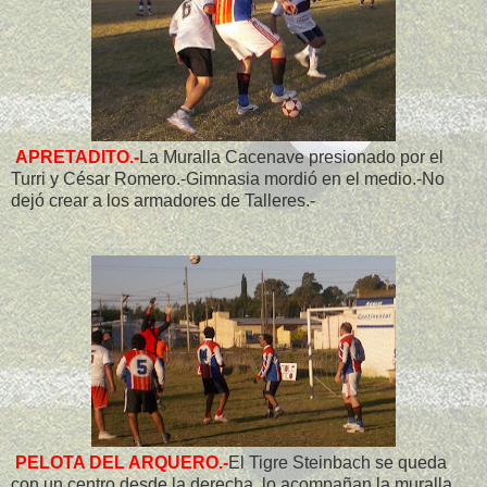
APRETADITO.-
La Muralla Cacenave presionado por el
Turri y César Romero.-Gimnasia mordió en el medio.-No
dejó crear a los armadores de Talleres.-
PELOTA DEL ARQUERO.-
El Tigre Steinbach se queda
con un centro desde la derecha, lo acompañan la muralla