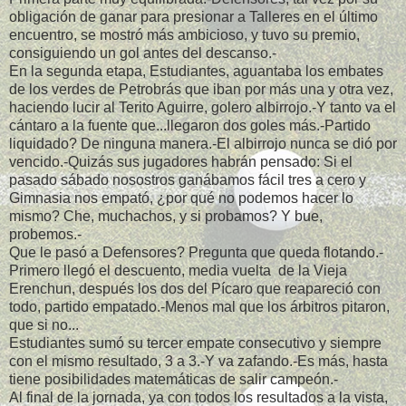
obligación de ganar para presionar a Talleres en el último
encuentro, se mostró más ambicioso, y tuvo su premio,
consiguiendo un gol antes del descanso.-
En la segunda etapa, Estudiantes, aguantaba los embates
de los verdes de Petrobrás que iban por más una y otra vez,
haciendo lucir al Terito Aguirre, golero albirrojo.-Y tanto va el
cántaro a la fuente que...llegaron dos goles más.-Partido
liquidado? De ninguna manera.-El albirrojo nunca se dió por
vencido.-Quizás sus jugadores habrán pensado: Si el
pasado sábado nosostros ganábamos fácil tres a cero y
Gimnasia nos empató, ¿por qué no podemos hacer lo
mismo? Che, muchachos, y si probamos? Y bue,
probemos.-
Que le pasó a Defensores? Pregunta que queda flotando.-
Primero llegó el descuento, media vuelta de la Vieja
Erenchun, después los dos del Pícaro que reapareció con
todo, partido empatado.-Menos mal que los árbitros pitaron,
que si no...
Estudiantes sumó su tercer empate consecutivo y siempre
con el mismo resultado, 3 a 3.-Y va zafando.-Es más, hasta
tiene posibilidades matemáticas de salir campeón.-
Al final de la jornada, ya con todos los resultados a la vista,