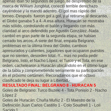
apenas iban 50 segundos de juego, se desprendió de la
marca de William Jungblut, conectó terrible derechazo
cayéndose y la mandó adentro.-El gol mas rápido del
torneo.-Después fueron gol a gol, y al retirarse al descanso,
el Globo ganaba 5 a 4.-A esa altura, Huracán se mostraba
más sólido, controlando el balón y llegando con más
claridad al arco defendido por Agustín González.-Nada
cambió en gran parte de la segunda etapa, se habían
cerrado los arcos.-A siete del final, empata Belgrano,
problemas en la última línea del Globo, cambios
apresurados y calientes, jugadores que ocuparon puestos
que no sienten, desorden total.-Y... mas no podía pedir
Belgrano, listo, el Nacho López, el Turco y el Tota, en ese
orden, cachetearon a Huracán ubicándolo en el último lugar
de la tabla y comprometiendo seriamente su participación
en el próximo certámen.-Recoradamos que el octavo
clasificado le deja su lugar a Libertad.-
RESULTADO FINAL: BELGRANO 8 - HURACAN 5
Goles de Belgrano: Turco Buzeki 4 - Tota Ponisio 2 - Nacho
López 2
Goles de Huracán: Chuña Muñiz 2 - El Maestro de la
Definición Juan Carlos Castillo 1 - Colo Soudrell 1 - Loli
Sacido 1