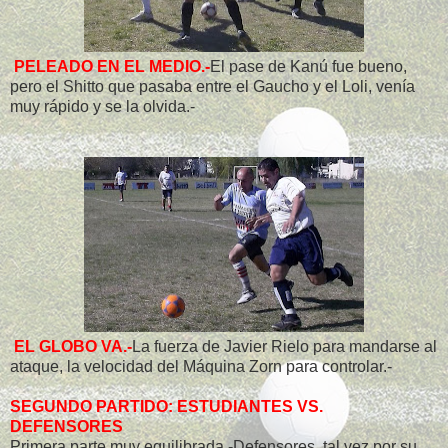
PELEADO EN EL MEDIO.-
El pase de Kanú fue bueno,
pero el Shitto que pasaba entre el Gaucho y el Loli, venía
muy rápido y se la olvida.-
EL GLOBO VA.-
La fuerza de Javier Rielo para mandarse al
ataque, la velocidad del Máquina Zorn para controlar.-
SEGUNDO PARTIDO: ESTUDIANTES VS.
DEFENSORES
Primera parte muy equilibrada.-Defensores, tal vez por su