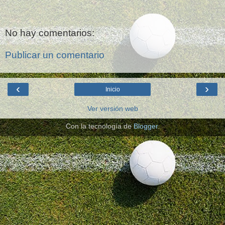
No hay comentarios:
Publicar un comentario
‹
›
Inicio
Ver versión web
Con la tecnología de
Blogger
.